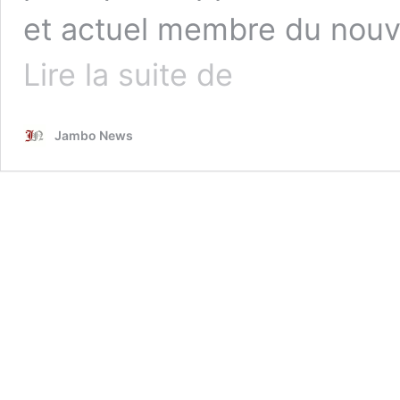
et actuel membre du nouve
Rwanda
Lire la suite de
:
Un
opposant
Jambo News
emprisonné
après
avoir
survécu
à
un
assassinat