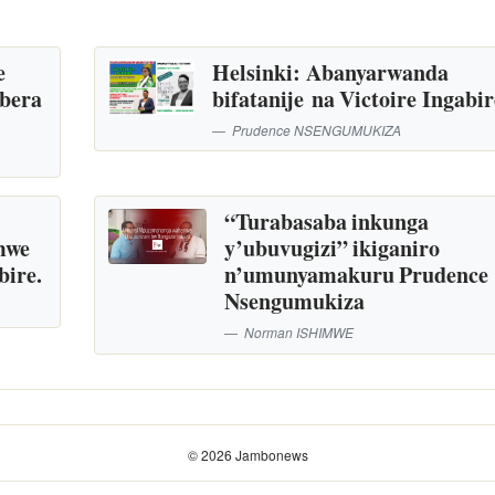
e
Helsinki: Abanyarwanda
abera
bifatanije na Victoire Ingabir
Prudence NSENGUMUKIZA
“Turabasaba inkunga
mwe
y’ubuvugizi” ikiganiro
bire.
n’umunyamakuru Prudence
Nsengumukiza
Norman ISHIMWE
© 2026 Jambonews