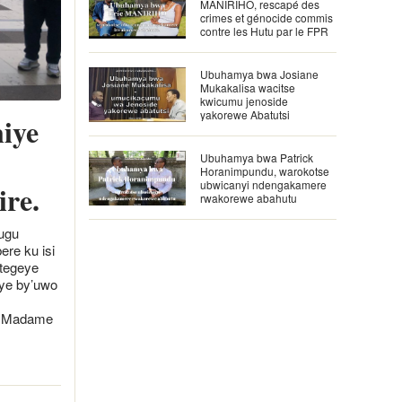
MANIRIHO, rescapé des
crimes et génocide commis
contre les Hutu par le FPR
Ubuhamya bwa Josiane
Mukakalisa wacitse
kwicumu jenoside
yakorewe Abatutsi
iye
Ubuhamya bwa Patrick
Horanimpundu, warokotse
ubwicanyi ndengakamere
ire.
rwakorewe abahutu
ugu
ere ku isi
itegeye
nye by’uwo
ya Madame