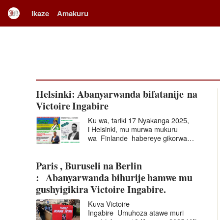
Ikaze
Amakuru
Helsinki: Abanyarwanda bifatanije na
Victoire Ingabire
Ku wa, tariki 17 Nyakanga 2025,
i Helsinki, mu murwa mukuru
wa Finlande habereye gikorwa
cyahurije hamwe bamwe mu
banyarwanda batuye
Paris , Buruseli na Berlin
muri Finlande basaba ko Ingabire
Victoire afungurwa. Nubwo ari…
: Abanyarwanda bihurije hamwe mu
gushyigikira Victoire Ingabire.
Kuva Victoire
Ingabire Umuhoza atawe muri