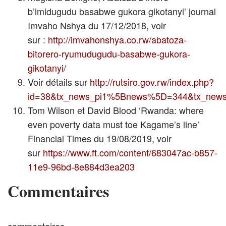
b’imidugudu basabwe gukora gikotanyi’ journal
Imvaho Nshya du 17/12/2018, voir
sur :
http://imvahonshya.co.rw/abatoza-
bitorero-ryumudugudu-basabwe-gukora-
gikotanyi/
Voir détails sur
http://rutsiro.gov.rw/index.php?
id=38&tx_news_pi1%5Bnews%5D=344&tx_news_
Tom Wilson et David Blood ‘Rwanda: where
even poverty data must toe Kagame’s line’
Financial Times du 19/08/2019, voir
sur
https://www.ft.com/content/683047ac-b857-
11e9-96bd-8e884d3ea203
Commentaires
commentaires