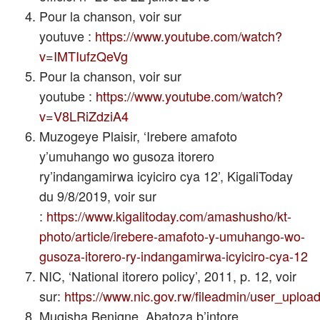
Pour la chanson, voir sur
youtuve :
https://www.youtube.com/watch?
v=IMTIufzQeVg
Pour la chanson, voir sur
youtube :
https://www.youtube.com/watch?
v=V8LRiZdziA4
Muzogeye Plaisir, ‘Irebere amafoto
y’umuhango wo gusoza itorero
ry’indangamirwa icyiciro cya 12’, KigaliToday
du 9/8/2019, voir sur
:
https://www.kigalitoday.com/amashusho/kt-
photo/article/irebere-amafoto-y-umuhango-wo-
gusoza-itorero-ry-indangamirwa-icyiciro-cya-12
NIC, ‘National itorero policy’, 2011, p. 12, voir
sur:
https://www.nic.gov.rw/fileadmin/user_upl
Mugisha Benigne, Abatoza b’intore