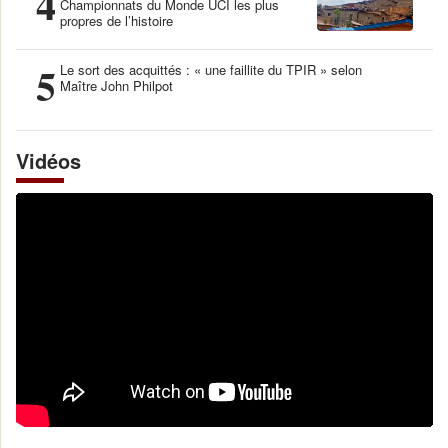
4
Championnats du Monde UCI les plus
propres de l’histoire
5
Le sort des acquittés : « une faillite du TPIR » selon
Maître John Philpot
Vidéos