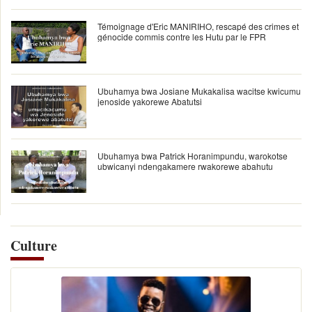
Témoignage d'Eric MANIRIHO, rescapé des crimes et
génocide commis contre les Hutu par le FPR
Ubuhamya bwa Josiane Mukakalisa wacitse kwicumu
jenoside yakorewe Abatutsi
Ubuhamya bwa Patrick Horanimpundu, warokotse
ubwicanyi ndengakamere rwakorewe abahutu
Culture