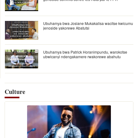
Ubuhamya bwa Josiane Mukakalisa wacitse kwicumu
jenoside yakorewe Abatutsi
Ubuhamya bwa Patrick Horanimpundu, warokotse
ubwicanyi ndengakamere rwakorewe abahutu
Culture