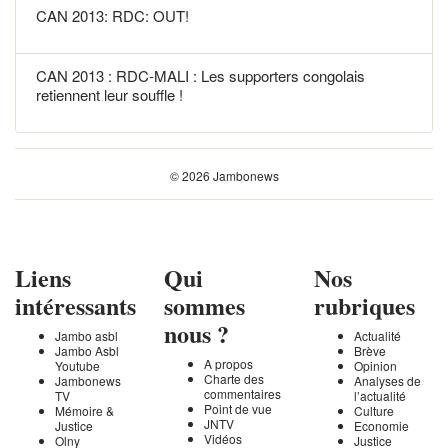
CAN 2013: RDC: OUT!
CAN 2013 : RDC-MALI : Les supporters congolais
retiennent leur souffle !
© 2026 Jambonews
Liens
Qui
Nos
intéressants
sommes
rubriques
nous ?
Jambo asbl
Actualité
Jambo Asbl
Brève
A propos
Youtube
Opinion
Charte des
Jambonews
Analyses de
commentaires
TV
l’actualité
Point de vue
Mémoire &
Culture
JNTV
Justice
Economie
Vidéos
Olny
Justice