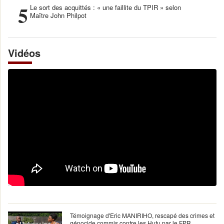
5
Le sort des acquittés : « une faillite du TPIR » selon
Maître John Philpot
Vidéos
Témoignage d'Eric MANIRIHO, rescapé des crimes et
génocide commis contre les Hutu par le FPR