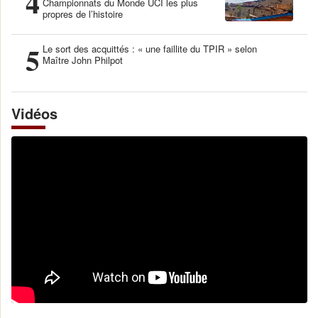
4
Championnats du Monde UCI les plus
propres de l’histoire
5
Le sort des acquittés : « une faillite du TPIR » selon
Maître John Philpot
Vidéos