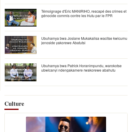
Témoignage d'Eric MANIRIHO, rescapé des crimes et
génocide commis contre les Hutu par le FPR
Ubuhamya bwa Josiane Mukakalisa wacitse kwicumu
jenoside yakorewe Abatutsi
Ubuhamya bwa Patrick Horanimpundu, warokotse
ubwicanyi ndengakamere rwakorewe abahutu
Culture