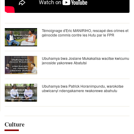
Témoignage d'Eric MANIRIHO, rescapé des crimes et
génocide commis contre les Hutu par le FPR
Ubuhamya bwa Josiane Mukakalisa wacitse kwicumu
jenoside yakorewe Abatutsi
Ubuhamya bwa Patrick Horanimpundu, warokotse
ubwicanyi ndengakamere rwakorewe abahutu
Culture