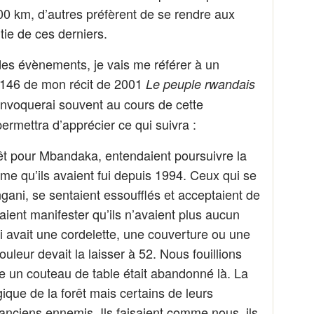
0 km, d’autres préfèrent de se rendre aux
tie de ces derniers.
 des évènements, je vais me référer à un
e 146 de mon récit de 2001
Le peuple rwandais
nvoquerai souvent au cours de cette
ermettra d’apprécier ce qui suivra :
rêt pour Mbandaka, entendaient poursuivre la
gime qu’ils avaient fui depuis 1994. Ceux qui se
gani, se sentaient essoufflés et acceptaient de
ient manifester qu’ils n’avaient plus aucun
i avait une cordelette, une couverture ou une
couleur devait la laisser à 52. Nous fouillions
un couteau de table était abandonné là. La
gique de la forêt mais certains de leurs
anciens ennemis. Ils faisaient comme nous, ils