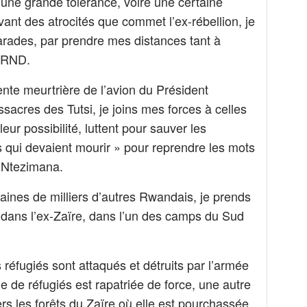
une grande tolérance, voire une certaine
ant des atrocités que commet l’ex-rébellion, je
rades, par prendre mes distances tant à
 MRND.
ente meurtrière de l’avion du Président
cres des Tutsi, je joins mes forces à celles
ur possibilité, luttent pour sauver les
 qui devaient mourir » pour reprendre les mots
 Ntezimana.
aines de milliers d’autres Rwandais, je prends
le dans l’ex-Zaïre, dans l’un des camps du Sud
réfugiés sont attaqués et détruits par l’armée
e de réfugiés est rapatriée de force, une autre
s les forêts du Zaïre où elle est pourchassée