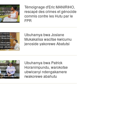
Témoignage d'Eric MANIRIHO,
rescapé des crimes et génocide
commis contre les Hutu par le
FPR
Ubuhamya bwa Josiane
Mukakalisa wacitse kwicumu
jenoside yakorewe Abatutsi
Ubuhamya bwa Patrick
Horanimpundu, warokotse
ubwicanyi ndengakamere
rwakorewe abahutu