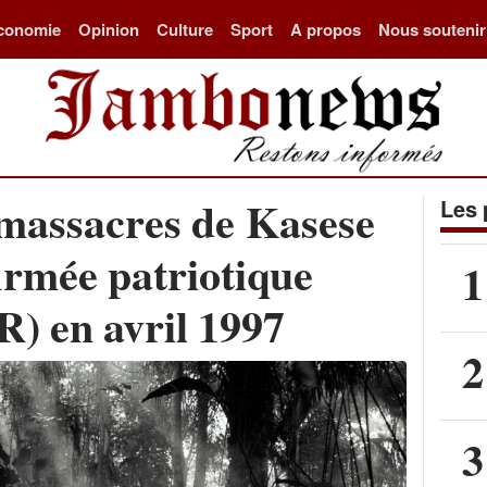
conomie
Opinion
Culture
Sport
A propos
Nous soutenir
 massacres de Kasese
Les 
rmée patriotique
1
) en avril 1997
2
3