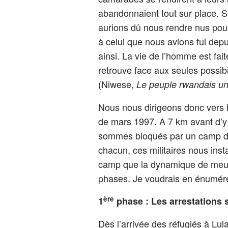
abandonnaient tout sur place. Si
aurions dû nous rendre nus pou
à celui que nous avions fui depui
ainsi. La vie de l’homme est fait
retrouve face aux seules possibi
(Niwese,
Le peuple rwandais un
Nous nous dirigeons donc vers 
de mars 1997. A 7 km avant d’y 
sommes bloqués par un camp de 
chacun, ces militaires nous insta
camp que la dynamique de meurt
phases. Je voudrais en énumére
ère
1
phase : Les arrestations 
Dès l’arrivée des réfugiés à Lul