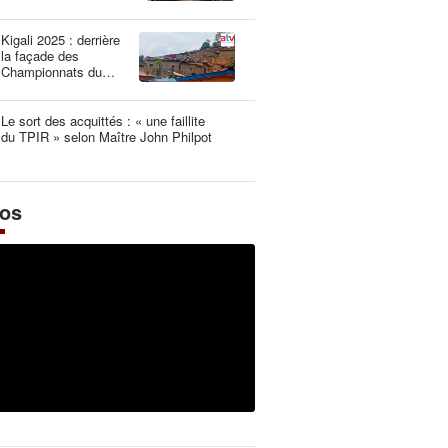
une dangereuse
illusion
Kigali 2025 : derrière
la façade des
Championnats du
Monde UCI les plus
propres de l’histoire
Le sort des acquittés : « une faillite
du TPIR » selon Maître John Philpot
éos