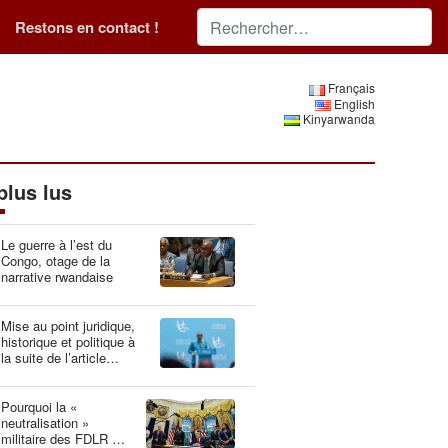
Restons en contact !
Français
English
Kinyarwanda
plus lus
Le guerre à l’est du
Congo, otage de la
narrative rwandaise
Mise au point juridique,
historique et politique à
la suite de l’article
“Idéologie du génocide :
la Belgique, gardien du
patrimoine génétique”
Pourquoi la «
neutralisation »
militaire des FDLR est