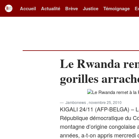
Accueil
Actualité
Brève
Justice
Témoignage
E
Le Rwanda rem
gorilles arrac
Jambonews
, novembre 25, 2010
KIGALI 24/11 (AFP-BELGA) – Le
République démocratique du Con
montagne d’origine congolaise a
années, a-t-on appris mercredi d