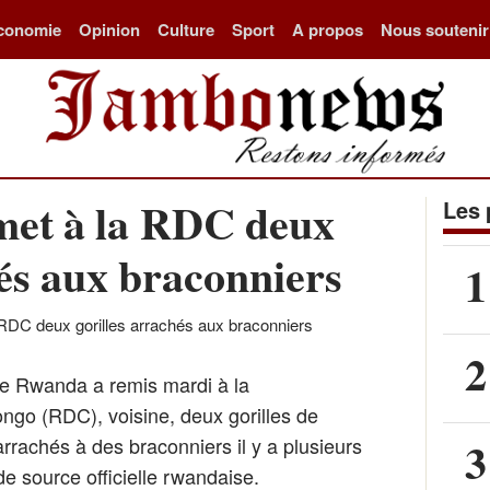
conomie
Opinion
Culture
Sport
A propos
Nous soutenir
et à la RDC deux
Les 
hés aux braconniers
1
2
 Rwanda a remis mardi à la
go (RDC), voisine, deux gorilles de
3
rrachés à des braconniers il y a plusieurs
e source officielle rwandaise.