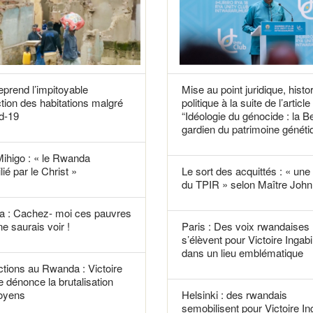
reprend l’impitoyable
Mise au point juridique, histo
tion des habitations malgré
politique à la suite de l’article
d-19
“Idéologie du génocide : la B
gardien du patrimoine généti
Mihigo : « le Rwanda
lié par le Christ »
Le sort des acquittés : « une f
du TPIR » selon Maître John 
 : Cachez- moi ces pauvres
ne saurais voir !
Paris : Des voix rwandaises
s’élèvent pour Victoire Ingabi
dans un lieu emblématique
tions au Rwanda : Victoire
e dénonce la brutalisation
toyens
Helsinki : des rwandais
semobilisent pour Victoire In