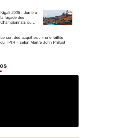
une dangereuse
illusion
Kigali 2025 : derrière
la façade des
Championnats du
Monde UCI les plus
propres de l’histoire
Le sort des acquittés : « une faillite
du TPIR » selon Maître John Philpot
éos