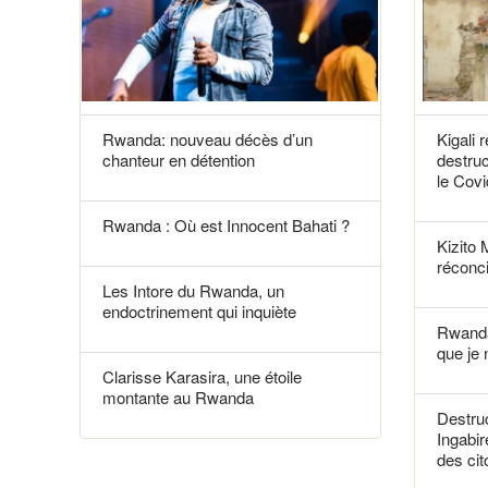
Rwanda: nouveau décès d’un
Kigali 
chanteur en détention
destruc
le Covi
Rwanda : Où est Innocent Bahati ?
Kizito 
réconci
Les Intore du Rwanda, un
endoctrinement qui inquiète
Rwanda
que je 
Clarisse Karasira, une étoile
montante au Rwanda
Destruc
Ingabir
des ci