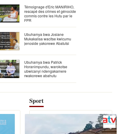
Témoignage d'Eric MANIRIHO,
rescapé des crimes et génocide
commis contre les Hutu par le
FPR
Ubuhamya bwa Josiane
Mukakalisa wacitse kwicumu
jenoside yakorewe Abatutsi
Ubuhamya bwa Patrick
Horanimpundu, warokotse
ubwicanyi ndengakamere
rwakorewe abahutu
Sport