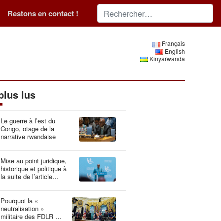
Restons en contact !
Français
English
Kinyarwanda
plus lus
Le guerre à l’est du
Congo, otage de la
narrative rwandaise
Mise au point juridique,
historique et politique à
la suite de l’article
“Idéologie du génocide :
la Belgique, gardien du
patrimoine génétique”
Pourquoi la «
neutralisation »
militaire des FDLR est