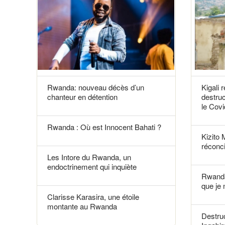
Rwanda: nouveau décès d’un
Kigali 
chanteur en détention
destruc
le Covi
Rwanda : Où est Innocent Bahati ?
Kizito 
réconci
Les Intore du Rwanda, un
endoctrinement qui inquiète
Rwanda
que je 
Clarisse Karasira, une étoile
montante au Rwanda
Destruc