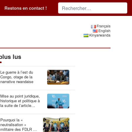
Restons en contact !
Français
English
Kinyarwanda
plus lus
Le guerre à l’est du
Congo, otage de la
narrative rwandaise
Mise au point juridique,
historique et politique à
la suite de l’article
“Idéologie du génocide :
la Belgique, gardien du
patrimoine génétique”
Pourquoi la «
neutralisation »
militaire des FDLR est