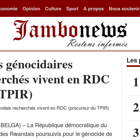
conomie
Opinion
Culture
Sport
A propos
Nous soutenir
s génocidaires
Les 
erchés vivent en RDC
1
 TPIR)
2
ELGA) – La République démocratique du
3
 des Rwandais poursuivis pour le génocide de