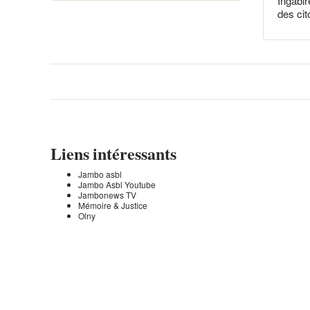
Ingabir
des ci
Liens intéressants
Jambo asbl
Jambo Asbl Youtube
Jambonews TV
Mémoire & Justice
Olny