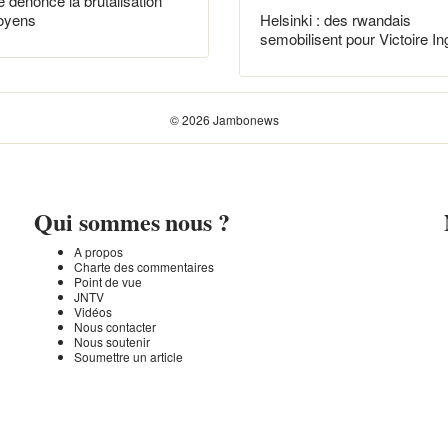
e dénonce la brutalisation
toyens
Helsinki : des rwandais
semobilisent pour Victoire In
© 2026 Jambonews
Qui sommes nous ?
A propos
Charte des commentaires
Point de vue
JNTV
Vidéos
Nous contacter
Nous soutenir
Soumettre un article