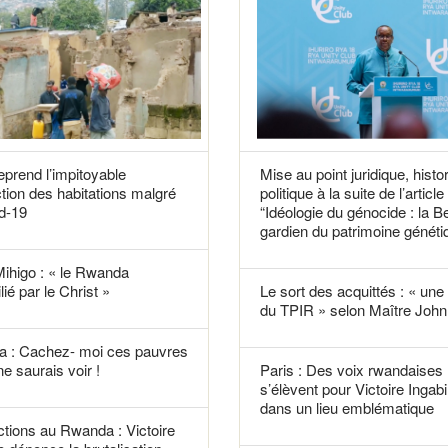
reprend l’impitoyable
Mise au point juridique, histo
tion des habitations malgré
politique à la suite de l’article
d-19
“Idéologie du génocide : la B
gardien du patrimoine généti
Mihigo : « le Rwanda
lié par le Christ »
Le sort des acquittés : « une f
du TPIR » selon Maître John 
 : Cachez- moi ces pauvres
ne saurais voir !
Paris : Des voix rwandaises
s’élèvent pour Victoire Ingabi
dans un lieu emblématique
tions au Rwanda : Victoire