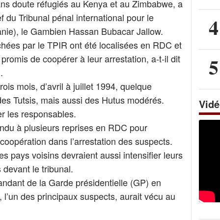
sans doute réfugiés au Kenya et au Zimbabwe, a
f du Tribunal pénal international pour le
4
nie), le Gambien Hassan Bubacar Jallow.
hées par le TPIR ont été localisées en RDC et
omis de coopérer à leur arrestation, a-t-il dit
5
.
ois mois, d’avril à juillet 1994, quelque
des Tutsis, mais aussi des Hutus modérés.
Vid
er les responsables.
 rendu à plusieurs reprises en RDC pour
opération dans l’arrestation des suspects.
s pays voisins devraient aussi intensifier leurs
 devant le tribunal.
ndant de la Garde présidentielle (GP) en
 l’un des principaux suspects, aurait vécu au