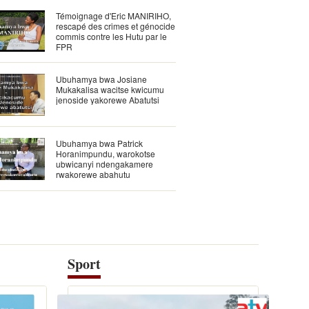
Témoignage d'Eric MANIRIHO,
rescapé des crimes et génocide
commis contre les Hutu par le
FPR
Ubuhamya bwa Josiane
Mukakalisa wacitse kwicumu
jenoside yakorewe Abatutsi
Ubuhamya bwa Patrick
Horanimpundu, warokotse
ubwicanyi ndengakamere
rwakorewe abahutu
Sport