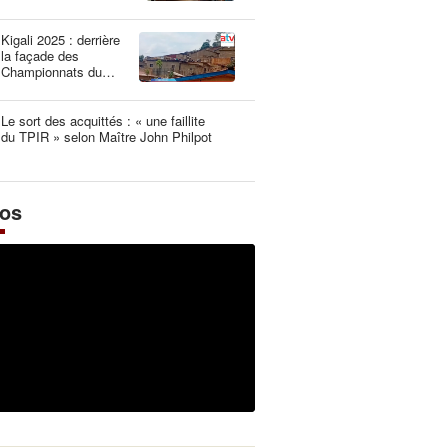
une dangereuse
illusion
Kigali 2025 : derrière
la façade des
Championnats du
Monde UCI les plus
propres de l’histoire
Le sort des acquittés : « une faillite
du TPIR » selon Maître John Philpot
éos