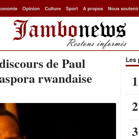
conomie
Opinion
Culture
Sport
A propos
Nous soutenir
 discours de Paul
Les 
iaspora rwandaise
1
2
3