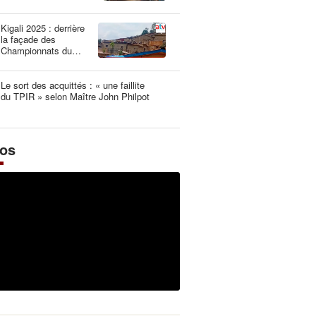
une dangereuse
illusion
Kigali 2025 : derrière
la façade des
Championnats du
Monde UCI les plus
propres de l’histoire
Le sort des acquittés : « une faillite
du TPIR » selon Maître John Philpot
éos