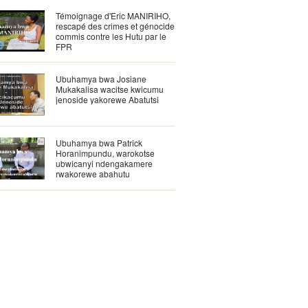
Témoignage d'Eric MANIRIHO,
rescapé des crimes et génocide
commis contre les Hutu par le
FPR
Ubuhamya bwa Josiane
Mukakalisa wacitse kwicumu
jenoside yakorewe Abatutsi
Ubuhamya bwa Patrick
Horanimpundu, warokotse
ubwicanyi ndengakamere
rwakorewe abahutu