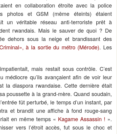
taient en collaboration étroite avec la police
ils photos et GSM (même éteints) étaient
it un véritable réseau anti-terroriste prêt à
sident rwandais. Mais le sauver de quoi ? De
tée dehors sous la neige et brandissant des
riminal», à la sortie du métro (Mérode)
. Les
impatientait, mais restait sous contrôle. C’est
u médiocre qu’ils avançaient afin de voir leur
est la diaspora rwandaise. Cette dernière était
sa poussette à la grand-mère. Quand soudain,
ntrée fût perturbé, le temps d’un instant, par
ntra et brandit une affiche à fond rouge-sang
e criait en même temps «
Kagame Assassin !
».
isser vers l’étroit accès, fut sous le choc et