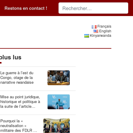
Restons en contact !
Français
English
Kinyarwanda
plus lus
Le guerre à l’est du
Congo, otage de la
narrative rwandaise
Mise au point juridique,
historique et politique à
la suite de l’article
“Idéologie du génocide :
la Belgique, gardien du
patrimoine génétique”
Pourquoi la «
neutralisation »
militaire des FDLR est