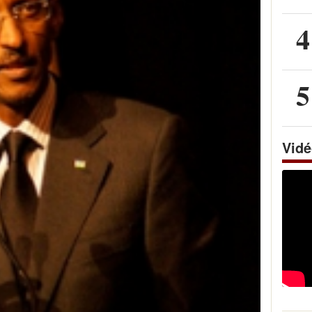
4
5
Vid