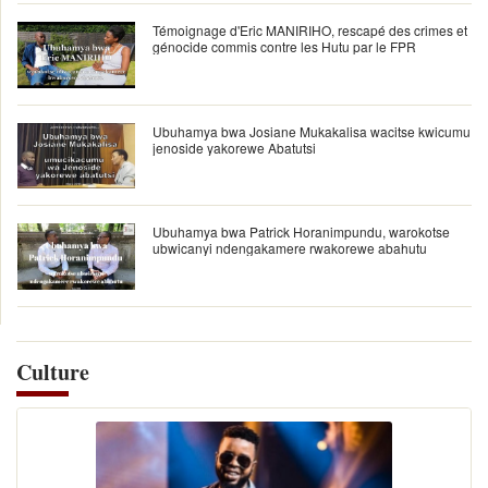
Témoignage d'Eric MANIRIHO, rescapé des crimes et
génocide commis contre les Hutu par le FPR
Ubuhamya bwa Josiane Mukakalisa wacitse kwicumu
jenoside yakorewe Abatutsi
Ubuhamya bwa Patrick Horanimpundu, warokotse
ubwicanyi ndengakamere rwakorewe abahutu
Culture