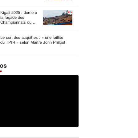
une dangereuse
illusion
Kigali 2025 : derrière
la façade des
Championnats du
Monde UCI les plus
propres de l’histoire
Le sort des acquittés : « une faillite
du TPIR » selon Maître John Philpot
éos