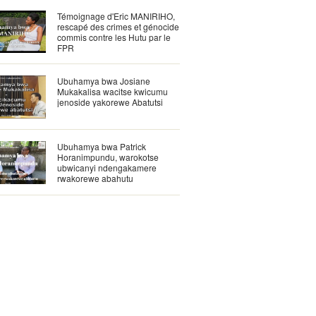
Témoignage d'Eric MANIRIHO,
rescapé des crimes et génocide
commis contre les Hutu par le
FPR
Ubuhamya bwa Josiane
Mukakalisa wacitse kwicumu
jenoside yakorewe Abatutsi
Ubuhamya bwa Patrick
Horanimpundu, warokotse
ubwicanyi ndengakamere
rwakorewe abahutu