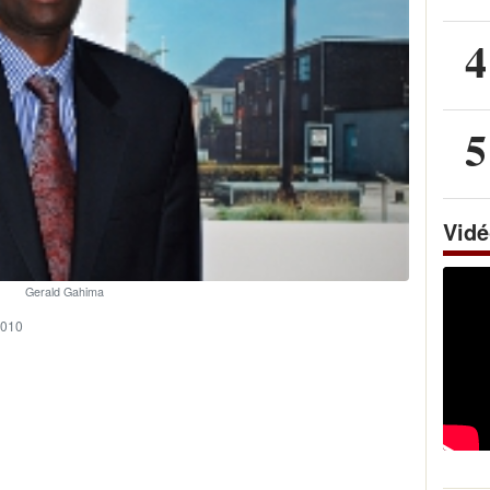
4
5
Vid
Gerald Gahima
2010