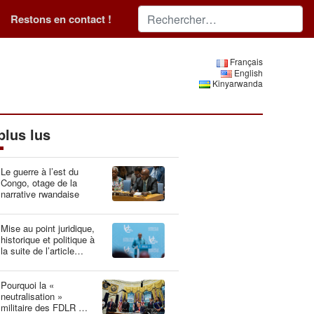
Restons en contact !
Français
English
Kinyarwanda
plus lus
Le guerre à l’est du
Congo, otage de la
narrative rwandaise
Mise au point juridique,
historique et politique à
la suite de l’article
“Idéologie du génocide :
la Belgique, gardien du
patrimoine génétique”
Pourquoi la «
neutralisation »
militaire des FDLR est