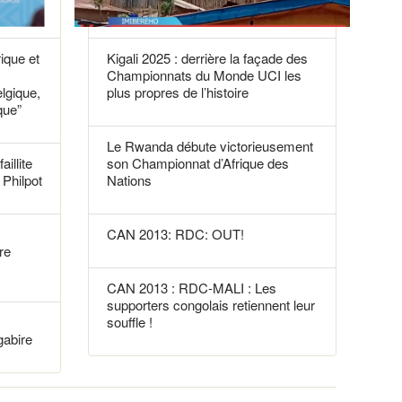
rique et
Kigali 2025 : derrière la façade des
Championnats du Monde UCI les
elgique,
plus propres de l’histoire
que”
Le Rwanda débute victorieusement
aillite
son Championnat d’Afrique des
Philpot
Nations
CAN 2013: RDC: OUT!
re
CAN 2013 : RDC-MALI : Les
supporters congolais retiennent leur
souffle !
gabire