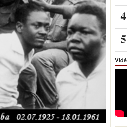
4
5
Vid