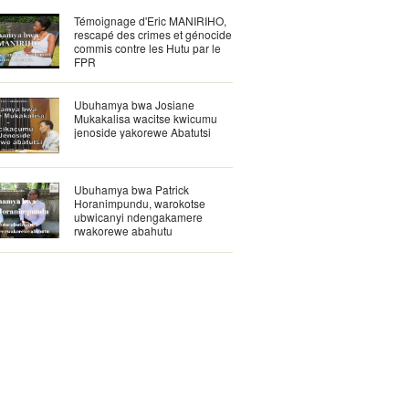
Témoignage d'Eric MANIRIHO,
rescapé des crimes et génocide
commis contre les Hutu par le
FPR
Ubuhamya bwa Josiane
Mukakalisa wacitse kwicumu
jenoside yakorewe Abatutsi
Ubuhamya bwa Patrick
Horanimpundu, warokotse
ubwicanyi ndengakamere
rwakorewe abahutu