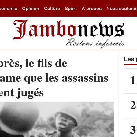
conomie
Opinion
Culture
Sport
A propos
Nous soutenir
ès, le fils de
Les 
me que les assassins
1
ent jugés
2
3