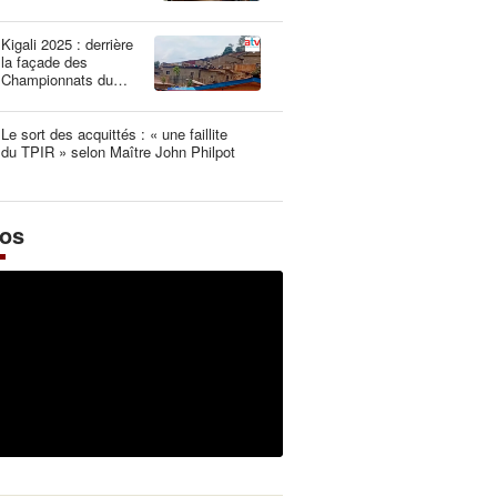
une dangereuse
illusion
Kigali 2025 : derrière
la façade des
Championnats du
Monde UCI les plus
propres de l’histoire
Le sort des acquittés : « une faillite
du TPIR » selon Maître John Philpot
éos