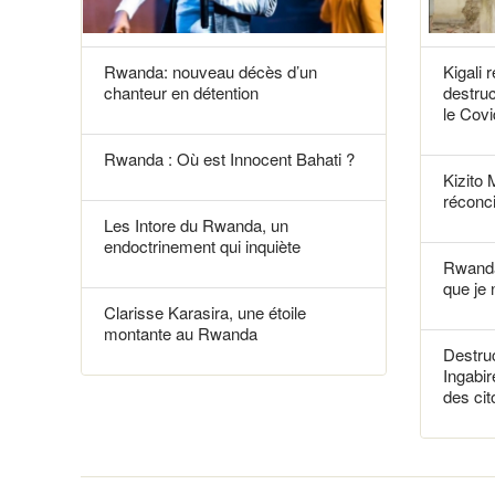
Rwanda: nouveau décès d’un
Kigali 
chanteur en détention
destruc
le Covi
Rwanda : Où est Innocent Bahati ?
Kizito 
réconci
Les Intore du Rwanda, un
endoctrinement qui inquiète
Rwanda
que je 
Clarisse Karasira, une étoile
montante au Rwanda
Destruc
Ingabir
des ci