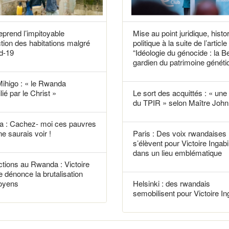
reprend l’impitoyable
Mise au point juridique, histo
tion des habitations malgré
politique à la suite de l’article
d-19
“Idéologie du génocide : la B
gardien du patrimoine généti
Mihigo : « le Rwanda
lié par le Christ »
Le sort des acquittés : « une f
du TPIR » selon Maître John 
 : Cachez- moi ces pauvres
ne saurais voir !
Paris : Des voix rwandaises
s’élèvent pour Victoire Ingabi
dans un lieu emblématique
tions au Rwanda : Victoire
e dénonce la brutalisation
toyens
Helsinki : des rwandais
semobilisent pour Victoire In