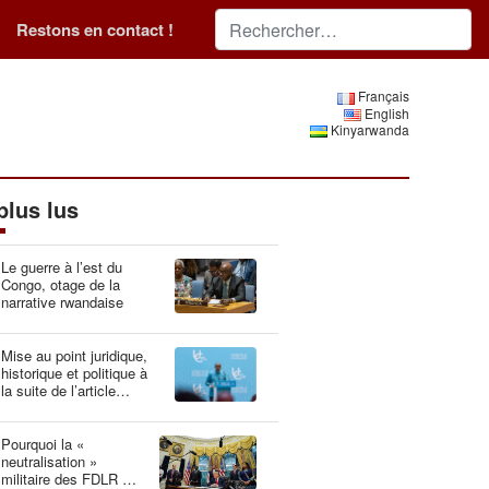
Restons en contact !
Français
English
Kinyarwanda
plus lus
Le guerre à l’est du
Congo, otage de la
narrative rwandaise
Mise au point juridique,
historique et politique à
la suite de l’article
“Idéologie du génocide :
la Belgique, gardien du
patrimoine génétique”
Pourquoi la «
neutralisation »
militaire des FDLR est