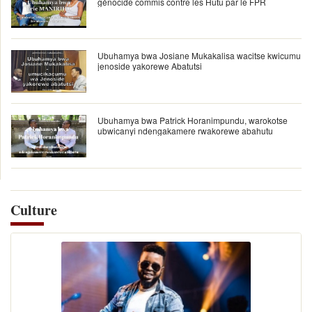
génocide commis contre les Hutu par le FPR
Ubuhamya bwa Josiane Mukakalisa wacitse kwicumu
jenoside yakorewe Abatutsi
Ubuhamya bwa Patrick Horanimpundu, warokotse
ubwicanyi ndengakamere rwakorewe abahutu
Culture