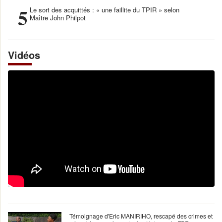
5
Le sort des acquittés : « une faillite du TPIR » selon
Maître John Philpot
Vidéos
Témoignage d'Eric MANIRIHO, rescapé des crimes et