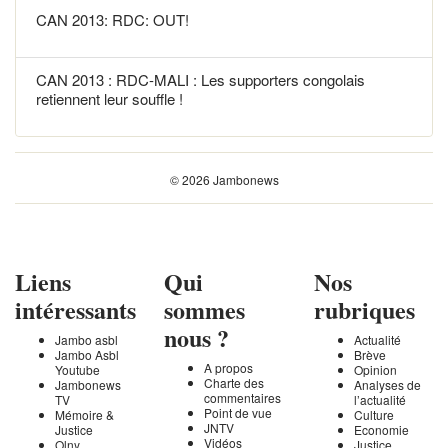
CAN 2013: RDC: OUT!
CAN 2013 : RDC-MALI : Les supporters congolais
retiennent leur souffle !
© 2026 Jambonews
Liens
Qui
Nos
intéressants
sommes
rubriques
nous ?
Jambo asbl
Actualité
Jambo Asbl
Brève
A propos
Youtube
Opinion
Charte des
Jambonews
Analyses de
commentaires
TV
l’actualité
Point de vue
Mémoire &
Culture
JNTV
Justice
Economie
Vidéos
Olny
Justice