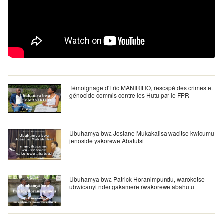
Témoignage d'Eric MANIRIHO, rescapé des crimes et
génocide commis contre les Hutu par le FPR
Ubuhamya bwa Josiane Mukakalisa wacitse kwicumu
jenoside yakorewe Abatutsi
Ubuhamya bwa Patrick Horanimpundu, warokotse
ubwicanyi ndengakamere rwakorewe abahutu