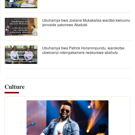
Ubuhamya bwa Josiane Mukakalisa wacitse kwicumu
jenoside yakorewe Abatutsi
Ubuhamya bwa Patrick Horanimpundu, warokotse
ubwicanyi ndengakamere rwakorewe abahutu
Culture