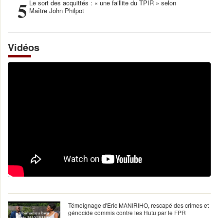
5
Le sort des acquittés : « une faillite du TPIR » selon
Maître John Philpot
Vidéos
Témoignage d'Eric MANIRIHO, rescapé des crimes et
génocide commis contre les Hutu par le FPR