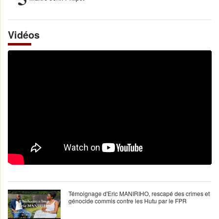
Vidéos
Témoignage d'Eric MANIRIHO, rescapé des crimes et
génocide commis contre les Hutu par le FPR