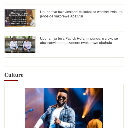
Ubuhamya bwa Josiane Mukakalisa wacitse kwicumu
jenoside yakorewe Abatutsi
Ubuhamya bwa Patrick Horanimpundu, warokotse
ubwicanyi ndengakamere rwakorewe abahutu
Culture