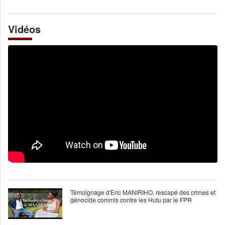
Vidéos
Témoignage d'Eric MANIRIHO, rescapé des crimes et
génocide commis contre les Hutu par le FPR