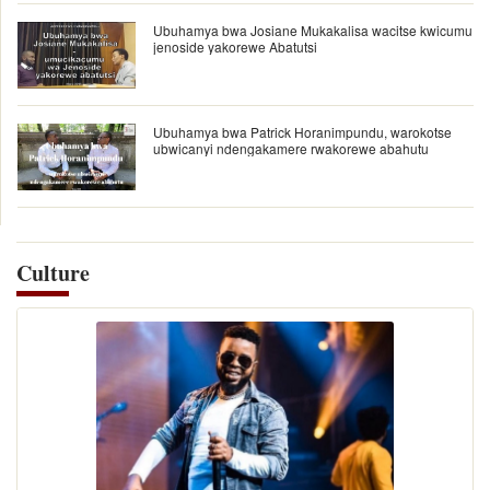
Ubuhamya bwa Josiane Mukakalisa wacitse kwicumu
jenoside yakorewe Abatutsi
Ubuhamya bwa Patrick Horanimpundu, warokotse
ubwicanyi ndengakamere rwakorewe abahutu
Culture