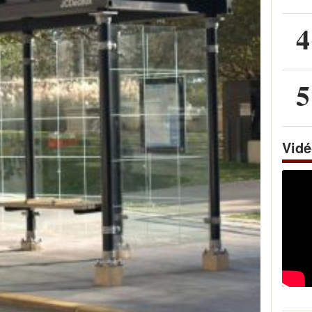
4
5
Vid