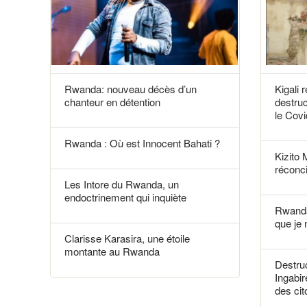
Rwanda: nouveau décès d’un
Kigali 
chanteur en détention
destruc
le Covi
Rwanda : Où est Innocent Bahati ?
Kizito 
réconci
Les Intore du Rwanda, un
endoctrinement qui inquiète
Rwanda
que je 
Clarisse Karasira, une étoile
montante au Rwanda
Destruc
Ingabir
des ci