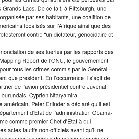
Grands Lacs. De ce fait, à Pittsburgh, une
organisée par ses habitants, une coalition de
méricains focalisés sur l’Afrique ainsi que des
rotesteront contre “un dictateur, génocidaire et
énonciation de ses tueries par les rapports des
 Mapping Report de l’ONU, le gouvernement
our tous les crimes commis par le Général –
nt que président. En l’occurrence il s’agit de
rtrier de l’avion présidentiel contre Juvénal
burundais, Cyprien Ntaryamira.
e américain, Peter Erlinder a déclaré qu’il est
Département d’Etat de l’administration Obama-
game comme premier Chef d’Etat à qui
 actes fautifs non-officiels avant qu’il ne
 dossier sur les crimes de masse commis par