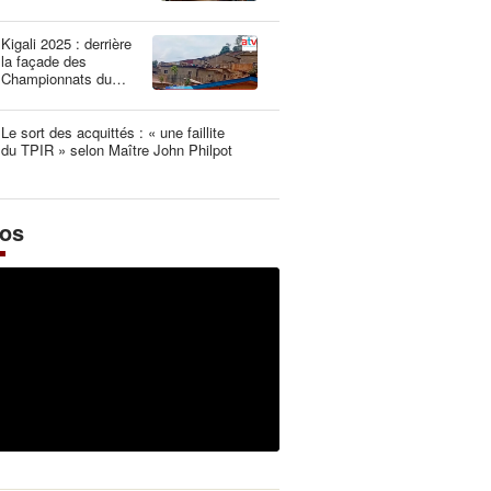
une dangereuse
illusion
Kigali 2025 : derrière
la façade des
Championnats du
Monde UCI les plus
propres de l’histoire
Le sort des acquittés : « une faillite
du TPIR » selon Maître John Philpot
éos