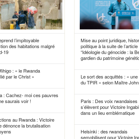
reprend l’impitoyable
Mise au point juridique, histo
tion des habitations malgré
politique à la suite de l’article
d-19
“Idéologie du génocide : la B
gardien du patrimoine généti
Mihigo : « le Rwanda
lié par le Christ »
Le sort des acquittés : « une f
du TPIR » selon Maître John 
 : Cachez- moi ces pauvres
ne saurais voir !
Paris : Des voix rwandaises
s’élèvent pour Victoire Ingabi
dans un lieu emblématique
tions au Rwanda : Victoire
e dénonce la brutalisation
toyens
Helsinki : des rwandais
semobilisent pour Victoire In