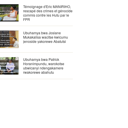
Témoignage d'Eric MANIRIHO,
rescapé des crimes et génocide
commis contre les Hutu par le
FPR
Ubuhamya bwa Josiane
Mukakalisa wacitse kwicumu
jenoside yakorewe Abatutsi
Ubuhamya bwa Patrick
Horanimpundu, warokotse
ubwicanyi ndengakamere
rwakorewe abahutu