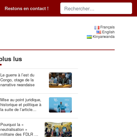
Restons en contact !
Français
English
Kinyarwanda
plus lus
Le guerre à l’est du
Congo, otage de la
narrative rwandaise
Mise au point juridique,
historique et politique à
la suite de l’article
“Idéologie du génocide :
la Belgique, gardien du
patrimoine génétique”
Pourquoi la «
neutralisation »
militaire des FDLR est