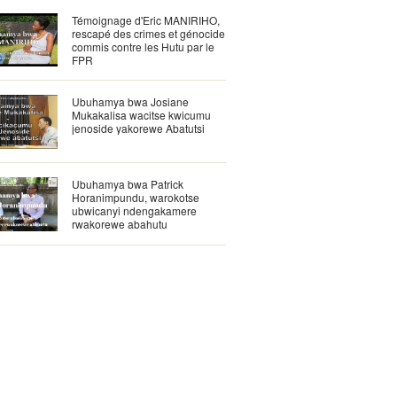
Témoignage d'Eric MANIRIHO,
rescapé des crimes et génocide
commis contre les Hutu par le
FPR
Ubuhamya bwa Josiane
Mukakalisa wacitse kwicumu
jenoside yakorewe Abatutsi
Ubuhamya bwa Patrick
Horanimpundu, warokotse
ubwicanyi ndengakamere
rwakorewe abahutu