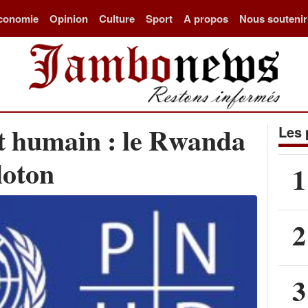
conomie
Opinion
Culture
Sport
A propos
Nous soutenir
 humain : le Rwanda
Les 
loton
1
2
3