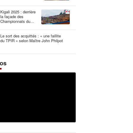
une dangereuse
illusion
Kigali 2025 : derrière
la façade des
Championnats du
Monde UCI les plus
propres de l’histoire
Le sort des acquittés : « une faillite
du TPIR » selon Maître John Philpot
éos