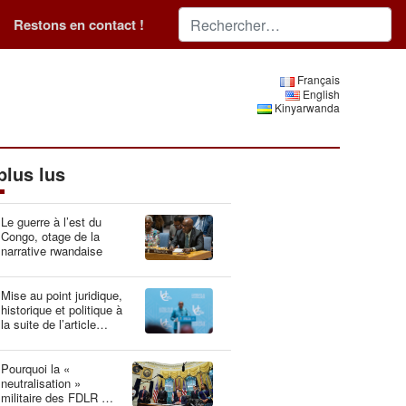
Restons en contact !
Français
English
Kinyarwanda
plus lus
Le guerre à l’est du
Congo, otage de la
narrative rwandaise
Mise au point juridique,
historique et politique à
la suite de l’article
“Idéologie du génocide :
la Belgique, gardien du
patrimoine génétique”
Pourquoi la «
neutralisation »
militaire des FDLR est