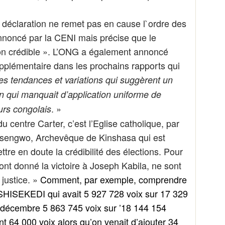
déclaration ne remet pas en cause l`ordre des
annoncé par la CENI mais précise que le
on crédible ». L’ONG a également annoncé
upplémentaire dans les prochains rapports qui
tres tendances et variations qui suggèrent un
n qui manquait d’application uniforme de
. »
urs congolais
u centre Carter, c’est l’Eglise catholique, par
nsengwo, Archevêque de Kinshasa qui est
re en doute la crédibilité des élections. Pour
 ont donné la victoire à Joseph Kabila, ne sont
 justice. »
Comment, par exemple, comprendre
TSHISEKEDI qui
avait 5 927 728 voix sur 17 329
9 décembre 5 863 745 voix sur
’18 144 154
t 64 000 voix alors qu’on venait d’ajouter 34