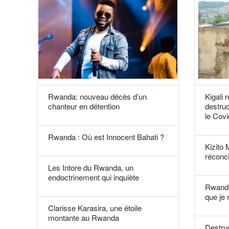
Rwanda: nouveau décès d’un
Kigali 
chanteur en détention
destruc
le Covi
Rwanda : Où est Innocent Bahati ?
Kizito 
réconci
Les Intore du Rwanda, un
endoctrinement qui inquiète
Rwanda
que je 
Clarisse Karasira, une étoile
montante au Rwanda
Destruc