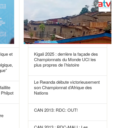
rique et
Kigali 2025 : derrière la façade des
Championnats du Monde UCI les
elgique,
plus propres de l’histoire
que”
Le Rwanda débute victorieusement
aillite
son Championnat d’Afrique des
Philpot
Nations
CAN 2013: RDC: OUT!
re
CAN 2013 : RDC-MALI : Les