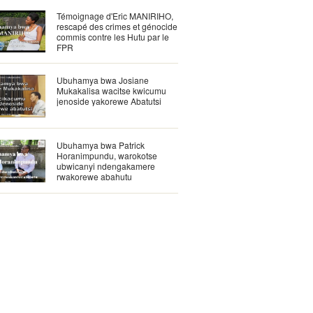
Témoignage d'Eric MANIRIHO,
rescapé des crimes et génocide
commis contre les Hutu par le
FPR
Ubuhamya bwa Josiane
Mukakalisa wacitse kwicumu
jenoside yakorewe Abatutsi
Ubuhamya bwa Patrick
Horanimpundu, warokotse
ubwicanyi ndengakamere
rwakorewe abahutu