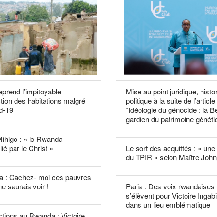
reprend l’impitoyable
Mise au point juridique, histo
tion des habitations malgré
politique à la suite de l’article
d-19
“Idéologie du génocide : la B
gardien du patrimoine généti
Mihigo : « le Rwanda
lié par le Christ »
Le sort des acquittés : « une f
du TPIR » selon Maître John 
 : Cachez- moi ces pauvres
ne saurais voir !
Paris : Des voix rwandaises
s’élèvent pour Victoire Ingabi
dans un lieu emblématique
tions au Rwanda : Victoire