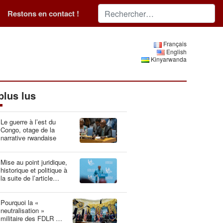
Restons en contact !
Français
English
Kinyarwanda
plus lus
Le guerre à l’est du
Congo, otage de la
narrative rwandaise
Mise au point juridique,
historique et politique à
la suite de l’article
“Idéologie du génocide :
la Belgique, gardien du
patrimoine génétique”
Pourquoi la «
neutralisation »
militaire des FDLR est