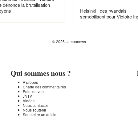
e dénonce la brutalisation
toyens
Helsinki : des rwandais
semobilisent pour Victoire In
© 2026 Jambonews
Qui sommes nous ?
A propos
Charte des commentaires
Point de vue
JNTV
Vidéos
Nous contacter
Nous soutenir
Soumettre un article