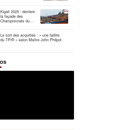
une dangereuse
illusion
Kigali 2025 : derrière
la façade des
Championnats du
Monde UCI les plus
propres de l’histoire
Le sort des acquittés : « une faillite
du TPIR » selon Maître John Philpot
éos