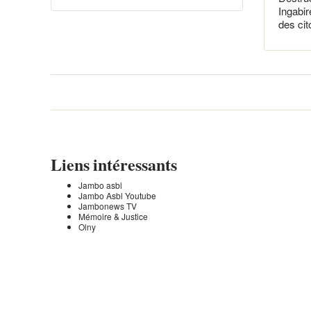
Ingabir
des ci
Liens intéressants
Jambo asbl
Jambo Asbl Youtube
Jambonews TV
Mémoire & Justice
Olny