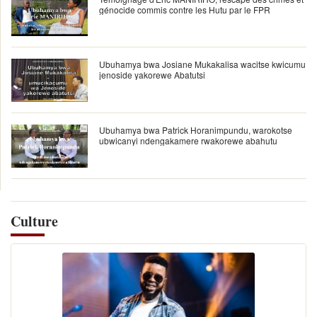
génocide commis contre les Hutu par le FPR
Ubuhamya bwa Josiane Mukakalisa wacitse kwicumu
jenoside yakorewe Abatutsi
Ubuhamya bwa Patrick Horanimpundu, warokotse
ubwicanyi ndengakamere rwakorewe abahutu
Culture