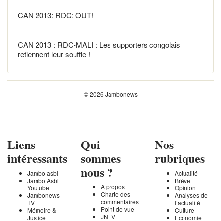
CAN 2013: RDC: OUT!
CAN 2013 : RDC-MALI : Les supporters congolais
retiennent leur souffle !
© 2026 Jambonews
Liens
Qui
Nos
intéressants
sommes
rubriques
nous ?
Jambo asbl
Actualité
Jambo Asbl
Brève
A propos
Youtube
Opinion
Charte des
Jambonews
Analyses de
commentaires
TV
l’actualité
Point de vue
Mémoire &
Culture
JNTV
Justice
Economie