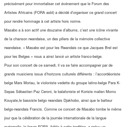
précisément pour immortaliser cet événement que le Forum des
Artistes Africains (FORA asbl)
a décidé d’organiser ce grand concert
pour rendre hommage à cet artiste hors norme.
Masabo a à son actif une douzaine d’
albums,
c’est
une icône vivante
de la chanson rwandaise, un des piliers de
la mémoire collective
rwandaise.
«
Masabo est pour les Rwandais ce que Jacques Brel est
pour les Belges
»
nous a ainsi lancé un artiste franco-belge.
Pour son concert de ce samedi, il va
se faire accompagner par de
grands musiciens issus d’horizons culturels
différents : l’
accordéoniste
belge
Mars Moriau, le
violoniste vedette du groupe latino-belge Para K-
Sepas
Sébastien Paz Ceroni,
le b
alafoniste et Koriste
m
alien
Momo
Kouyate
,
le bassiste belgo rwandais
Djakh
obo, ainsi que
le batteur
belgo-rwandais
Francis. Comme ce concert
de Masabo tombe le même
jour que la célébration de la journée internat
ionale de la langue
maternelle, le forum
FORA
, f
idèle à cette tradition, a prévu un