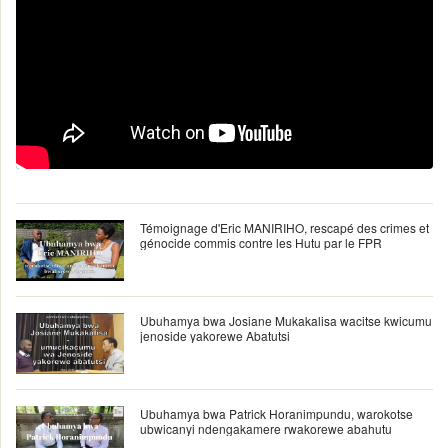
Témoignage d'Eric MANIRIHO, rescapé des crimes et
génocide commis contre les Hutu par le FPR
Ubuhamya bwa Josiane Mukakalisa wacitse kwicumu
jenoside yakorewe Abatutsi
Ubuhamya bwa Patrick Horanimpundu, warokotse
ubwicanyi ndengakamere rwakorewe abahutu