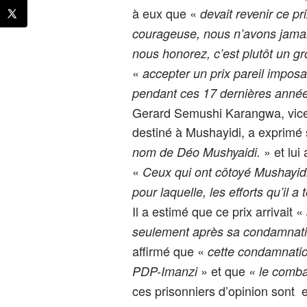
à eux que «
devait revenir ce 
courageuse, nous n’avons jamais
nous honorez, c’est plutôt un 
«
accepter un prix pareil imposai
pendant ces 17 dernières années
Gerard Semushi Karangwa, vice-
destiné à Mushayidi, a exprimé s
» et lu
nom de Déo Mushyaidi.
«
Ceux qui ont côtoyé Mushayidi 
pour laquelle, les efforts qu’il 
Il a estimé que ce prix arrivait «
seulement après sa condamnatio
affirmé que «
cette condamnatio
» et que
PDP-Imanzi
« le comba
ces prisonniers d’opinion sont 