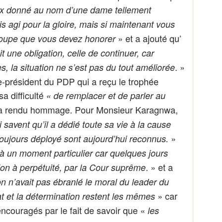
prix donné au nom d’une dame tellement
 agi pour la gloire, mais si maintenant vous
» et a ajouté qu’
groupe que vous devez honorer
t une obligation, celle de continuer, car
. »
, la situation ne s’est pas du tout améliorée
président du PDP qui a reçu le trophée
a difficulté
« de remplacer et de parler au
i a rendu hommage. Pour Monsieur Karagnwa,
savent qu’il a dédié toute sa vie à la cause
»
a toujours déployé sont aujourd’hui reconnus.
à un moment particulier car quelques jours
. » et a
n à perpétuité, par la Cour suprême
n n’avait pas ébranlé le moral du leader du
» car
t et la détermination restent les mêmes
encouragés par le fait de savoir que «
les