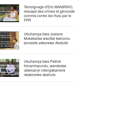
Témoignage d'Eric MANIRIHO,
rescapé des crimes et génocide
commis contre les Hutu par le
FPR
Ubuhamya bwa Josiane
Mukakalisa wacitse kwicumu
jenoside yakorewe Abatutsi
Ubuhamya bwa Patrick
Horanimpundu, warokotse
ubwicanyi ndengakamere
rwakorewe abahutu