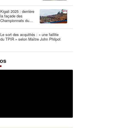
une dangereuse
illusion
Kigali 2025 : derrière
la façade des
Championnats du
Monde UCI les plus
propres de l’histoire
Le sort des acquittés : « une faillite
du TPIR » selon Maître John Philpot
éos