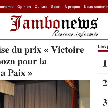
conomie
Opinion
Culture
Sport
A propos
Nous soutenir
se du prix « Victoire
Les 
oza pour la
1
a Paix »
2
3