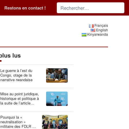
Restons en contact !
Français
English
Kinyarwanda
plus lus
Le guerre à l’est du
Congo, otage de la
narrative rwandaise
Mise au point juridique,
historique et politique à
la suite de l’article
“Idéologie du génocide :
la Belgique, gardien du
patrimoine génétique”
Pourquoi la «
neutralisation »
militaire des FDLR est