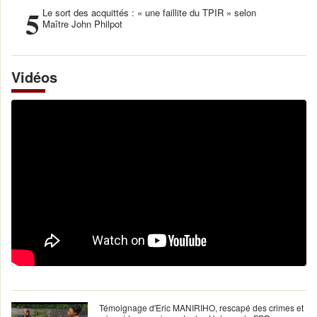
5
Le sort des acquittés : « une faillite du TPIR » selon
Maître John Philpot
Vidéos
Témoignage d'Eric MANIRIHO, rescapé des crimes et