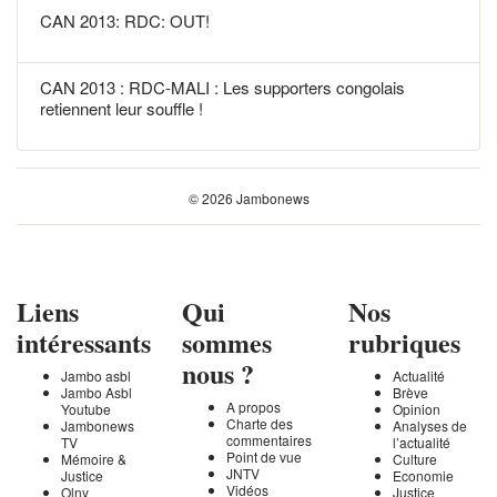
CAN 2013: RDC: OUT!
CAN 2013 : RDC-MALI : Les supporters congolais
retiennent leur souffle !
© 2026 Jambonews
Liens
Qui
Nos
intéressants
sommes
rubriques
nous ?
Jambo asbl
Actualité
Jambo Asbl
Brève
A propos
Youtube
Opinion
Charte des
Jambonews
Analyses de
commentaires
TV
l’actualité
Point de vue
Mémoire &
Culture
JNTV
Justice
Economie
Vidéos
Olny
Justice