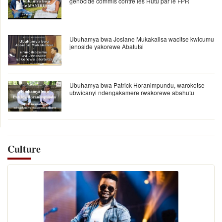
génocide commis contre les Hutu par le FPR
Ubuhamya bwa Josiane Mukakalisa wacitse kwicumu
jenoside yakorewe Abatutsi
Ubuhamya bwa Patrick Horanimpundu, warokotse
ubwicanyi ndengakamere rwakorewe abahutu
Culture