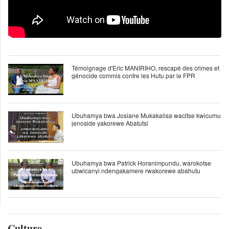
Témoignage d'Eric MANIRIHO, rescapé des crimes et
génocide commis contre les Hutu par le FPR
Ubuhamya bwa Josiane Mukakalisa wacitse kwicumu
jenoside yakorewe Abatutsi
Ubuhamya bwa Patrick Horanimpundu, warokotse
ubwicanyi ndengakamere rwakorewe abahutu
Culture