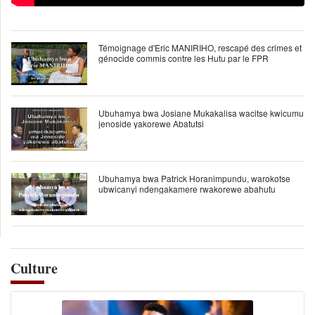
Témoignage d'Eric MANIRIHO, rescapé des crimes et
génocide commis contre les Hutu par le FPR
Ubuhamya bwa Josiane Mukakalisa wacitse kwicumu
jenoside yakorewe Abatutsi
Ubuhamya bwa Patrick Horanimpundu, warokotse
ubwicanyi ndengakamere rwakorewe abahutu
Culture