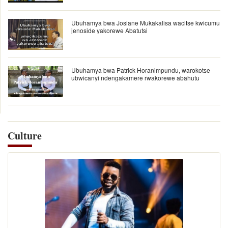
Ubuhamya bwa Josiane Mukakalisa wacitse kwicumu
jenoside yakorewe Abatutsi
Ubuhamya bwa Patrick Horanimpundu, warokotse
ubwicanyi ndengakamere rwakorewe abahutu
Culture