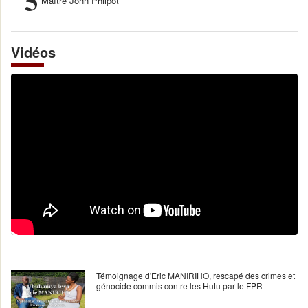
5
Maître John Philpot
Vidéos
Témoignage d'Eric MANIRIHO, rescapé des crimes et
génocide commis contre les Hutu par le FPR