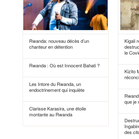
Rwanda: nouveau décès d’un
Kigali 
chanteur en détention
destruc
le Covi
Rwanda : Où est Innocent Bahati ?
Kizito 
réconci
Les Intore du Rwanda, un
endoctrinement qui inquiète
Rwanda
que je 
Clarisse Karasira, une étoile
montante au Rwanda
Destruc
Ingabir
des ci