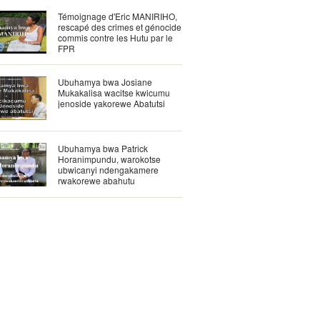
Témoignage d'Eric MANIRIHO,
rescapé des crimes et génocide
commis contre les Hutu par le
FPR
Ubuhamya bwa Josiane
Mukakalisa wacitse kwicumu
jenoside yakorewe Abatutsi
Ubuhamya bwa Patrick
Horanimpundu, warokotse
ubwicanyi ndengakamere
rwakorewe abahutu