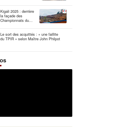
une dangereuse
illusion
Kigali 2025 : derrière
la façade des
Championnats du
Monde UCI les plus
propres de l’histoire
Le sort des acquittés : « une faillite
du TPIR » selon Maître John Philpot
éos