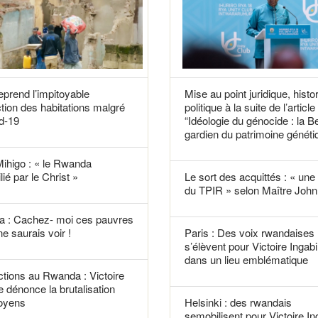
reprend l’impitoyable
Mise au point juridique, histo
tion des habitations malgré
politique à la suite de l’article
d-19
“Idéologie du génocide : la B
gardien du patrimoine généti
Mihigo : « le Rwanda
lié par le Christ »
Le sort des acquittés : « une f
du TPIR » selon Maître John 
 : Cachez- moi ces pauvres
ne saurais voir !
Paris : Des voix rwandaises
s’élèvent pour Victoire Ingabi
dans un lieu emblématique
tions au Rwanda : Victoire
e dénonce la brutalisation
toyens
Helsinki : des rwandais
semobilisent pour Victoire In