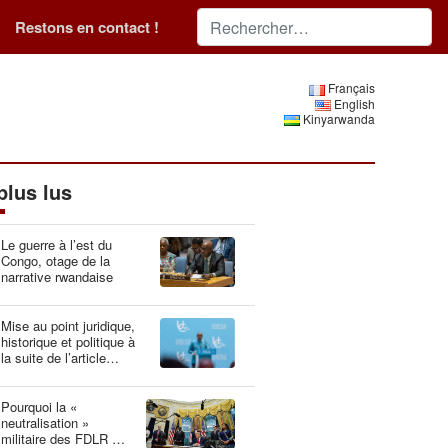
Restons en contact !
Français
English
Kinyarwanda
plus lus
Le guerre à l’est du
Congo, otage de la
narrative rwandaise
Mise au point juridique,
historique et politique à
la suite de l’article
“Idéologie du génocide :
la Belgique, gardien du
patrimoine génétique”
Pourquoi la «
neutralisation »
militaire des FDLR est