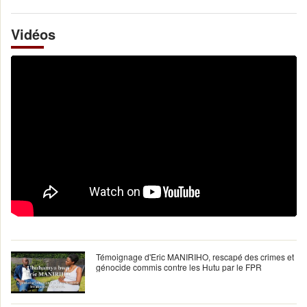
Vidéos
Témoignage d'Eric MANIRIHO, rescapé des crimes et
génocide commis contre les Hutu par le FPR