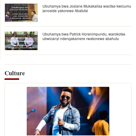
Ubuhamya bwa Josiane Mukakalisa wacitse kwicumu
jenoside yakorewe Abatutsi
Ubuhamya bwa Patrick Horanimpundu, warokotse
ubwicanyi ndengakamere rwakorewe abahutu
Culture