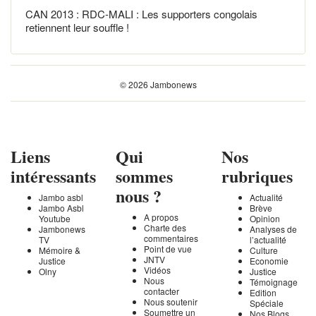
CAN 2013 : RDC-MALI : Les supporters congolais
retiennent leur souffle !
© 2026 Jambonews
Liens
Qui
Nos
intéressants
sommes
rubriques
nous ?
Jambo asbl
Actualité
Jambo Asbl
Brève
A propos
Youtube
Opinion
Charte des
Jambonews
Analyses de
commentaires
TV
l’actualité
Point de vue
Mémoire &
Culture
JNTV
Justice
Economie
Vidéos
Olny
Justice
Nous
Témoignage
contacter
Edition
Nous soutenir
Spéciale
Soumettre un
Nos Blogs