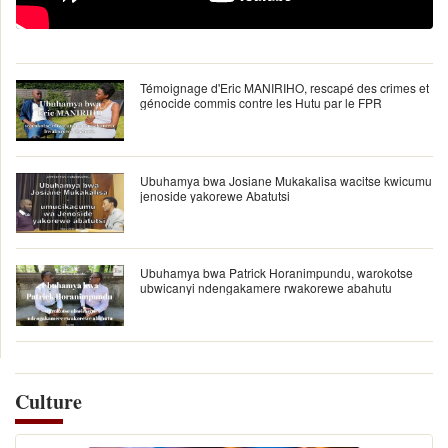
Témoignage d'Eric MANIRIHO, rescapé des crimes et
génocide commis contre les Hutu par le FPR
Ubuhamya bwa Josiane Mukakalisa wacitse kwicumu
jenoside yakorewe Abatutsi
Ubuhamya bwa Patrick Horanimpundu, warokotse
ubwicanyi ndengakamere rwakorewe abahutu
Culture