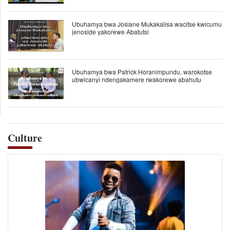
Ubuhamya bwa Josiane Mukakalisa wacitse kwicumu
jenoside yakorewe Abatutsi
Ubuhamya bwa Patrick Horanimpundu, warokotse
ubwicanyi ndengakamere rwakorewe abahutu
Culture