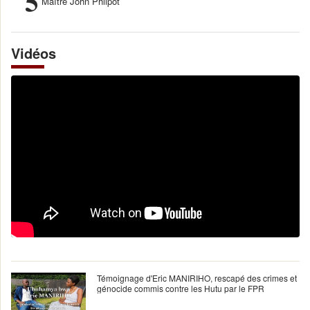
5
Maître John Philpot
Vidéos
Témoignage d'Eric MANIRIHO, rescapé des crimes et
génocide commis contre les Hutu par le FPR