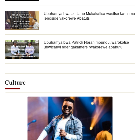
Ubuhamya bwa Josiane Mukakalisa wacitse kwicumu
jenoside yakorewe Abatutsi
Ubuhamya bwa Patrick Horanimpundu, warokotse
ubwicanyi ndengakamere rwakorewe abahutu
Culture