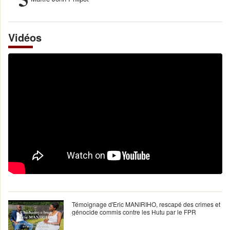
Vidéos
Témoignage d'Eric MANIRIHO, rescapé des crimes et
génocide commis contre les Hutu par le FPR