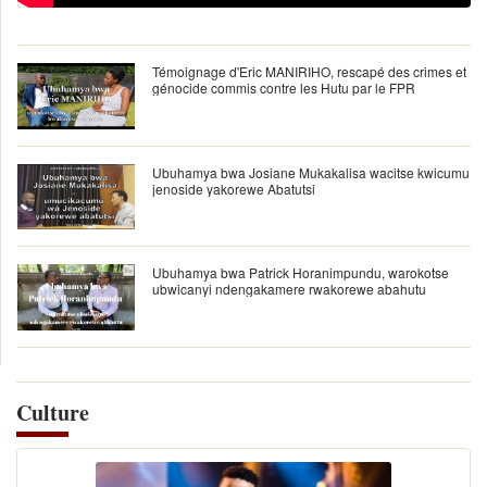
Témoignage d'Eric MANIRIHO, rescapé des crimes et
génocide commis contre les Hutu par le FPR
Ubuhamya bwa Josiane Mukakalisa wacitse kwicumu
jenoside yakorewe Abatutsi
Ubuhamya bwa Patrick Horanimpundu, warokotse
ubwicanyi ndengakamere rwakorewe abahutu
Culture