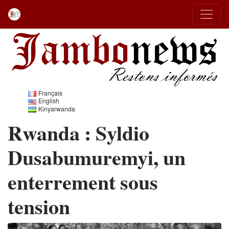
Français
English
Kinyarwanda
Rwanda : Syldio
Dusabumuremyi, un
enterrement sous
tension