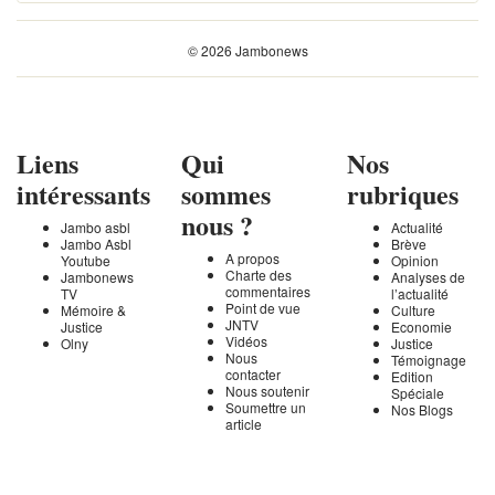
© 2026 Jambonews
Liens
Qui
Nos
intéressants
sommes
rubriques
nous ?
Jambo asbl
Actualité
Jambo Asbl
Brève
A propos
Youtube
Opinion
Charte des
Jambonews
Analyses de
commentaires
TV
l’actualité
Point de vue
Mémoire &
Culture
JNTV
Justice
Economie
Vidéos
Olny
Justice
Nous
Témoignage
contacter
Edition
Nous soutenir
Spéciale
Soumettre un
Nos Blogs
article