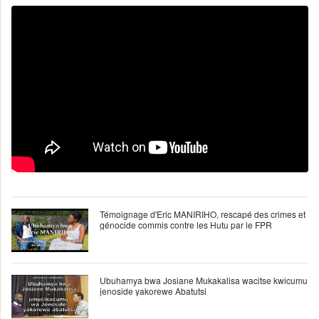
Témoignage d'Eric MANIRIHO, rescapé des crimes et
génocide commis contre les Hutu par le FPR
Ubuhamya bwa Josiane Mukakalisa wacitse kwicumu
jenoside yakorewe Abatutsi