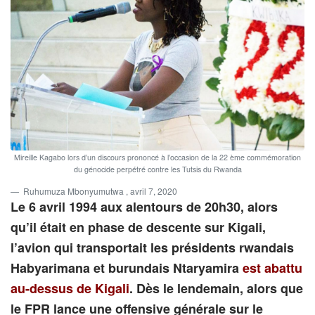
Mireille Kagabo lors d’un discours prononcé à l’occasion de la 22 ème commémoration
du génocide perpétré contre les Tutsis du Rwanda
Ruhumuza Mbonyumutwa
, avril 7, 2020
Le 6 avril 1994 aux alentours de 20h30, alors
qu’il était en phase de descente sur Kigali,
l’avion qui transportait les présidents rwandais
Habyarimana et burundais Ntaryamira
est abattu
au-dessus de Kigali
. Dès le lendemain, alors que
le FPR lance une offensive générale sur le