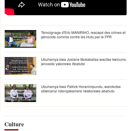
Témoignage d'Eric MANIRIHO, rescapé des crimes et
génocide commis contre les Hutu par le FPR
Ubuhamya bwa Josiane Mukakalisa wacitse kwicumu
jenoside yakorewe Abatutsi
Ubuhamya bwa Patrick Horanimpundu, warokotse
ubwicanyi ndengakamere rwakorewe abahutu
Culture