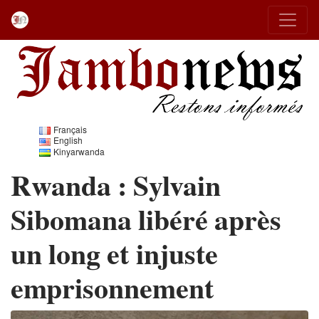
Français
English
Kinyarwanda
Rwanda : Sylvain
Sibomana libéré après
un long et injuste
emprisonnement