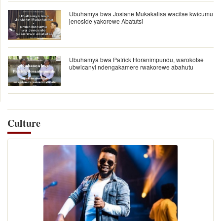
Ubuhamya bwa Josiane Mukakalisa wacitse kwicumu
jenoside yakorewe Abatutsi
Ubuhamya bwa Patrick Horanimpundu, warokotse
ubwicanyi ndengakamere rwakorewe abahutu
Culture