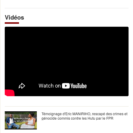
Vidéos
Témoignage d'Eric MANIRIHO, rescapé des crimes et
génocide commis contre les Hutu par le FPR