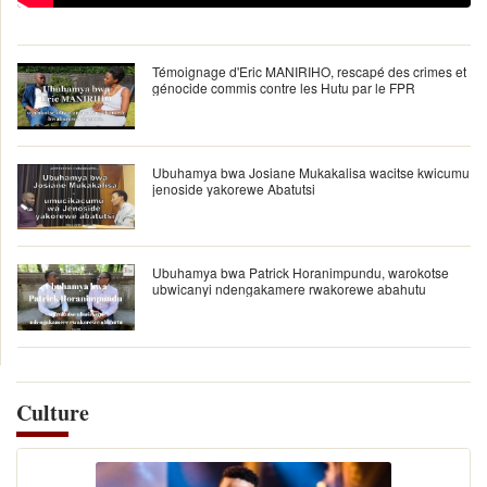
Témoignage d'Eric MANIRIHO, rescapé des crimes et
génocide commis contre les Hutu par le FPR
Ubuhamya bwa Josiane Mukakalisa wacitse kwicumu
jenoside yakorewe Abatutsi
Ubuhamya bwa Patrick Horanimpundu, warokotse
ubwicanyi ndengakamere rwakorewe abahutu
Culture