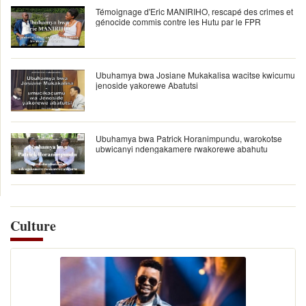
Témoignage d'Eric MANIRIHO, rescapé des crimes et
génocide commis contre les Hutu par le FPR
Ubuhamya bwa Josiane Mukakalisa wacitse kwicumu
jenoside yakorewe Abatutsi
Ubuhamya bwa Patrick Horanimpundu, warokotse
ubwicanyi ndengakamere rwakorewe abahutu
Culture