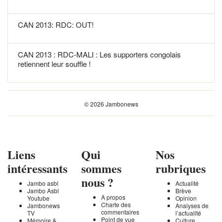
CAN 2013: RDC: OUT!
CAN 2013 : RDC-MALI : Les supporters congolais
retiennent leur souffle !
© 2026 Jambonews
Liens
Qui
Nos
intéressants
sommes
rubriques
nous ?
Jambo asbl
Actualité
Jambo Asbl
Brève
A propos
Youtube
Opinion
Charte des
Jambonews
Analyses de
commentaires
TV
l’actualité
Point de vue
Mémoire &
Culture