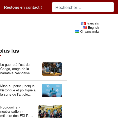
Restons en contact !
Français
English
Kinyarwanda
plus lus
Le guerre à l’est du
Congo, otage de la
narrative rwandaise
Mise au point juridique,
historique et politique à
la suite de l’article
“Idéologie du génocide :
la Belgique, gardien du
patrimoine génétique”
Pourquoi la «
neutralisation »
militaire des FDLR est