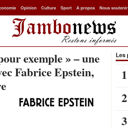
conomie
Opinion
Culture
Sport
A propos
Nous soutenir
pour exemple » – une
Les 
vec Fabrice Epstein,
1
re
2
3