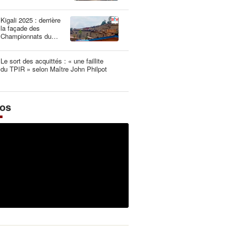
une dangereuse
illusion
Kigali 2025 : derrière
la façade des
Championnats du
Monde UCI les plus
propres de l’histoire
Le sort des acquittés : « une faillite
du TPIR » selon Maître John Philpot
éos