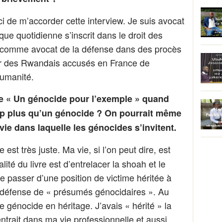
ci de m’accorder cette interview. Je suis avocat
que quotidienne s’inscrit dans le droit des
nt comme avocat de la défense dans des procès
our des Rwandais accusés en France de
humanité.
e « Un génocide pour l’exemple » quand
oup plus qu’un génocide ? On pourrait même
 vie dans laquelle les génocides s’invitent.
est très juste. Ma vie, si l’on peut dire, est
alité du livre est d’entrelacer la shoah et le
de passer d’une position de victime héritée à
la défense de « présumés génocidaires ». Au
 le génocide en héritage. J’avais « hérité » la
ntrait dans ma vie professionnelle et aussi