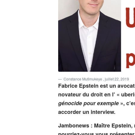
Constance Mutimukeye
, juillet 22, 2019
Fabrice Epstein est un avocat
novateur du droit en l’ « uber
génocide pour exemple
», c’e
accorder un interview.
Jambonews : Maître Epstein, m
pourriez-vous vous présenter