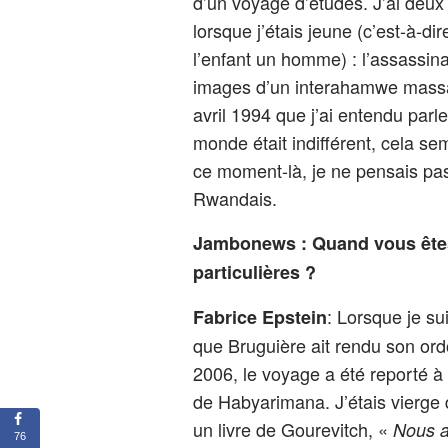
d’un voyage d’études. J’ai deux
lorsque j’étais jeune (c’est-à-di
l’enfant un homme) : l’assassina
images d’un interahamwe massac
avril 1994 que j’ai entendu par
monde était indifférent, cela sem
ce moment-là, je ne pensais pas
Rwandais.
Jambonews : Quand vous êtes 
particulières ?
: Lorsque je su
Fabrice Epstein
que Bruguière ait rendu son ord
2006, le voyage a été reporté à c
de Habyarimana. J’étais vierge 
un livre de Gourevitch, «
Nous a
76