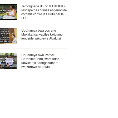
Témoignage d'Eric MANIRIHO,
rescapé des crimes et génocide
commis contre les Hutu par le
FPR
Ubuhamya bwa Josiane
Mukakalisa wacitse kwicumu
jenoside yakorewe Abatutsi
Ubuhamya bwa Patrick
Horanimpundu, warokotse
ubwicanyi ndengakamere
rwakorewe abahutu