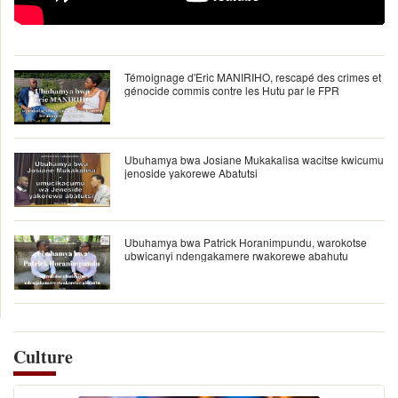
Témoignage d'Eric MANIRIHO, rescapé des crimes et
génocide commis contre les Hutu par le FPR
Ubuhamya bwa Josiane Mukakalisa wacitse kwicumu
jenoside yakorewe Abatutsi
Ubuhamya bwa Patrick Horanimpundu, warokotse
ubwicanyi ndengakamere rwakorewe abahutu
Culture