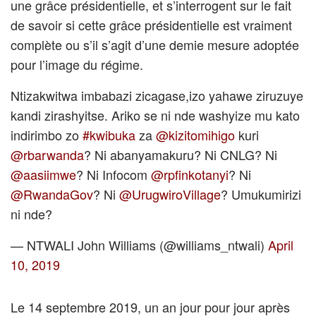
une grâce présidentielle, et s’interrogent sur le fait
de savoir si cette grâce présidentielle est vraiment
complète ou s’il s’agit d’une demie mesure adoptée
pour l’image du régime.
Ntizakwitwa imbabazi zicagase,izo yahawe ziruzuye
kandi zirashyitse. Ariko se ni nde washyize mu kato
indirimbo zo
#kwibuka
za
@kizitomihigo
kuri
@rbarwanda
? Ni abanyamakuru? Ni CNLG? Ni
@aasiimwe
? Ni Infocom
@rpfinkotanyi
? Ni
@RwandaGov
? Ni
@UrugwiroVillage
? Umukumirizi
ni nde?
— NTWALI John Williams (@williams_ntwali)
April
10, 2019
Le 14 septembre 2019, un an jour pour jour après