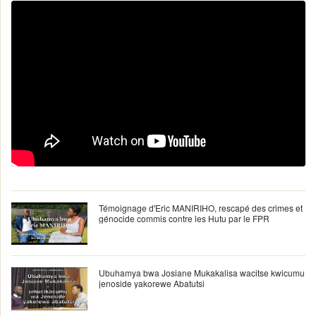
Témoignage d'Eric MANIRIHO, rescapé des crimes et
génocide commis contre les Hutu par le FPR
Ubuhamya bwa Josiane Mukakalisa wacitse kwicumu
jenoside yakorewe Abatutsi