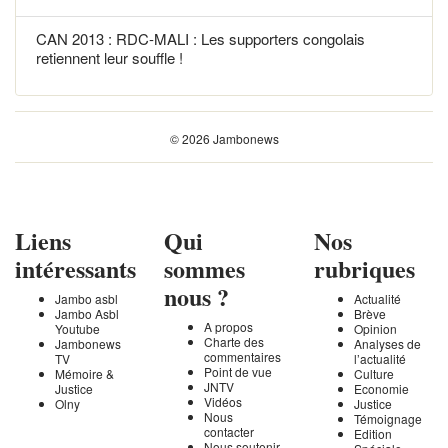
CAN 2013 : RDC-MALI : Les supporters congolais
retiennent leur souffle !
© 2026 Jambonews
Liens
Qui
Nos
intéressants
sommes
rubriques
nous ?
Jambo asbl
Actualité
Jambo Asbl
Brève
A propos
Youtube
Opinion
Charte des
Jambonews
Analyses de
commentaires
TV
l’actualité
Point de vue
Mémoire &
Culture
JNTV
Justice
Economie
Vidéos
Olny
Justice
Nous
Témoignage
contacter
Edition
Nous soutenir