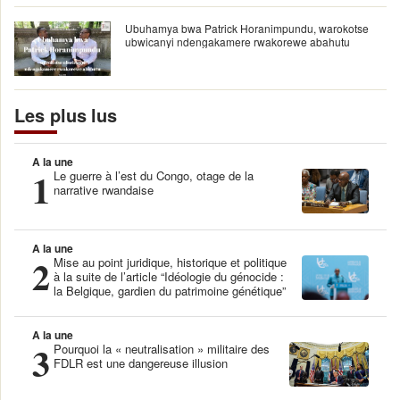
Ubuhamya bwa Patrick Horanimpundu, warokotse
ubwicanyi ndengakamere rwakorewe abahutu
Les plus lus
A la une
1
Le guerre à l’est du Congo, otage de la
narrative rwandaise
A la une
2
Mise au point juridique, historique et politique
à la suite de l’article “Idéologie du génocide :
la Belgique, gardien du patrimoine génétique”
A la une
3
Pourquoi la « neutralisation » militaire des
FDLR est une dangereuse illusion