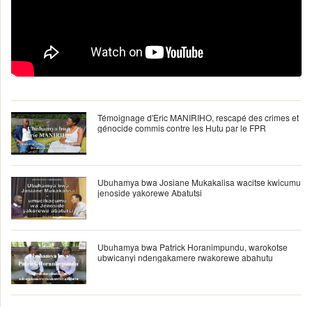
Témoignage d'Eric MANIRIHO, rescapé des crimes et
génocide commis contre les Hutu par le FPR
Ubuhamya bwa Josiane Mukakalisa wacitse kwicumu
jenoside yakorewe Abatutsi
Ubuhamya bwa Patrick Horanimpundu, warokotse
ubwicanyi ndengakamere rwakorewe abahutu