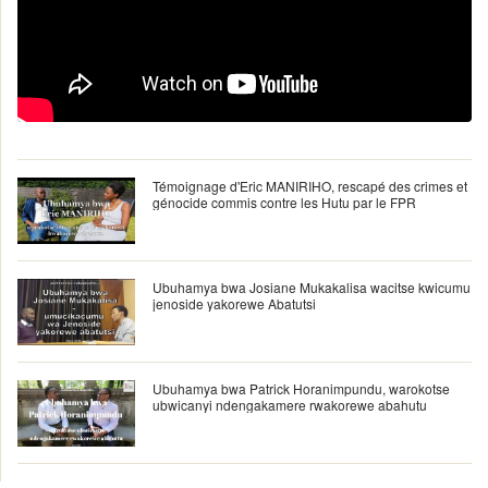
Témoignage d'Eric MANIRIHO, rescapé des crimes et
génocide commis contre les Hutu par le FPR
Ubuhamya bwa Josiane Mukakalisa wacitse kwicumu
jenoside yakorewe Abatutsi
Ubuhamya bwa Patrick Horanimpundu, warokotse
ubwicanyi ndengakamere rwakorewe abahutu