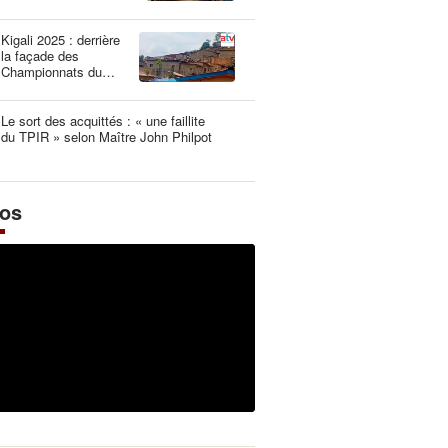
une dangereuse
illusion
Kigali 2025 : derrière
la façade des
Championnats du
Monde UCI les plus
propres de l’histoire
Le sort des acquittés : « une faillite
du TPIR » selon Maître John Philpot
éos