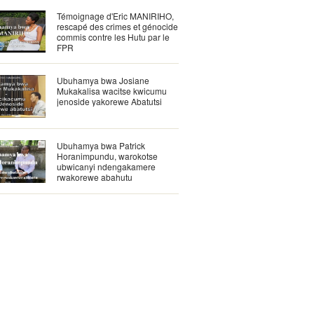
Témoignage d'Eric MANIRIHO,
rescapé des crimes et génocide
commis contre les Hutu par le
FPR
Ubuhamya bwa Josiane
Mukakalisa wacitse kwicumu
jenoside yakorewe Abatutsi
Ubuhamya bwa Patrick
Horanimpundu, warokotse
ubwicanyi ndengakamere
rwakorewe abahutu