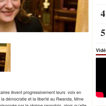
4
5
Vid
aires lèvent progressivement leurs voix en
ur la démocratie et la liberté au Rwanda, Mme
isonnée par le régime rwandais, alors qu’elle