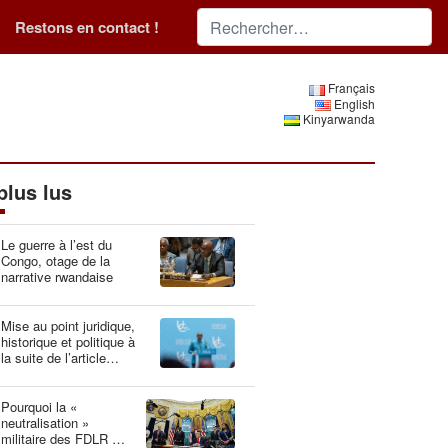
Restons en contact !
Français
English
Kinyarwanda
plus lus
Le guerre à l’est du
Congo, otage de la
narrative rwandaise
Mise au point juridique,
historique et politique à
la suite de l’article
“Idéologie du génocide :
la Belgique, gardien du
patrimoine génétique”
Pourquoi la «
neutralisation »
militaire des FDLR est