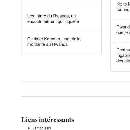
Kizito 
réconci
Les Intore du Rwanda, un
endoctrinement qui inquiète
Rwanda
que je 
Clarisse Karasira, une étoile
montante au Rwanda
Destruc
Ingabir
des ci
Liens intéressants
Jambo asbl