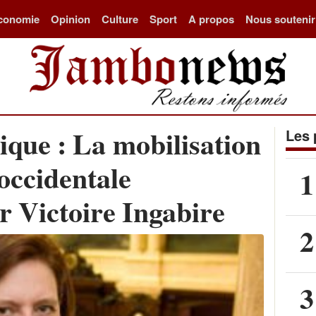
conomie
Opinion
Culture
Sport
A propos
Nous soutenir
que : La mobilisation
Les 
occidentale
1
ur Victoire Ingabire
2
3