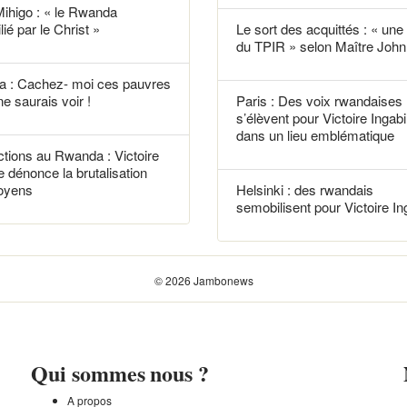
Mihigo : « le Rwanda
lié par le Christ »
Le sort des acquittés : « une f
du TPIR » selon Maître John 
 : Cachez- moi ces pauvres
ne saurais voir !
Paris : Des voix rwandaises
s’élèvent pour Victoire Ingabi
dans un lieu emblématique
tions au Rwanda : Victoire
e dénonce la brutalisation
toyens
Helsinki : des rwandais
semobilisent pour Victoire In
© 2026 Jambonews
Qui sommes nous ?
A propos