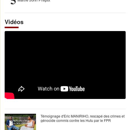
Vidéos
Témoignage d'Eric MANIRIHO, rescapé des crimes et
génocide commis contre les Hutu par le FPR