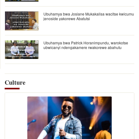
Ubuhamya bwa Josiane Mukakalisa wacitse kwicumu
jenoside yakorewe Abatutsi
Ubuhamya bwa Patrick Horanimpundu, warokotse
ubwicanyi ndengakamere rwakorewe abahutu
Culture