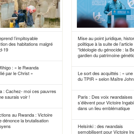
reprend l’impitoyable
Mise au point juridique, histo
tion des habitations malgré
politique à la suite de l’article
d-19
“Idéologie du génocide : la B
gardien du patrimoine généti
Mihigo : « le Rwanda
lié par le Christ »
Le sort des acquittés : « une f
du TPIR » selon Maître John 
 : Cachez- moi ces pauvres
ne saurais voir !
Paris : Des voix rwandaises
s’élèvent pour Victoire Ingabi
dans un lieu emblématique
tions au Rwanda : Victoire
e dénonce la brutalisation
toyens
Helsinki : des rwandais
semobilisent pour Victoire In