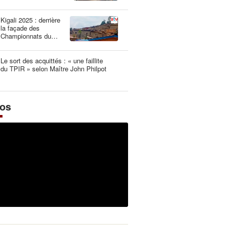
une dangereuse
illusion
Kigali 2025 : derrière
la façade des
Championnats du
Monde UCI les plus
propres de l’histoire
Le sort des acquittés : « une faillite
du TPIR » selon Maître John Philpot
éos