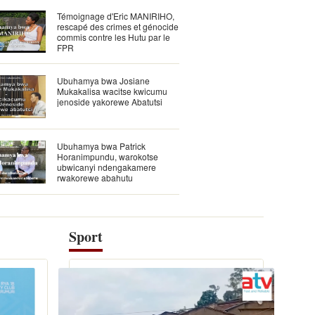
Témoignage d'Eric MANIRIHO,
rescapé des crimes et génocide
commis contre les Hutu par le
FPR
Ubuhamya bwa Josiane
Mukakalisa wacitse kwicumu
jenoside yakorewe Abatutsi
Ubuhamya bwa Patrick
Horanimpundu, warokotse
ubwicanyi ndengakamere
rwakorewe abahutu
Sport