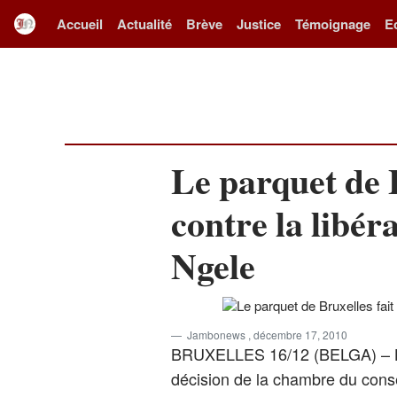
Accueil
Actualité
Brève
Justice
Témoignage
E
Le parquet de B
contre la libé
Ngele
Jambonews
, décembre 17, 2010
BRUXELLES 16/12 (BELGA) – Le p
décision de la chambre du consei