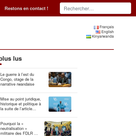
Restons en contact !
Français
English
Kinyarwanda
plus lus
Le guerre à l’est du
Congo, otage de la
narrative rwandaise
Mise au point juridique,
historique et politique à
la suite de l’article
“Idéologie du génocide :
la Belgique, gardien du
patrimoine génétique”
Pourquoi la «
neutralisation »
militaire des FDLR est