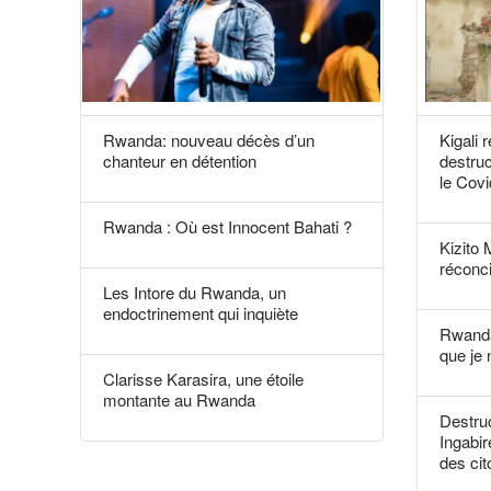
Rwanda: nouveau décès d’un
Kigali 
chanteur en détention
destruc
le Covi
Rwanda : Où est Innocent Bahati ?
Kizito 
réconci
Les Intore du Rwanda, un
endoctrinement qui inquiète
Rwanda
que je 
Clarisse Karasira, une étoile
montante au Rwanda
Destruc
Ingabir
des ci