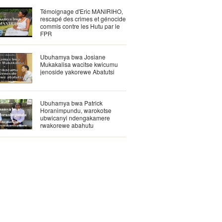
Témoignage d'Eric MANIRIHO,
rescapé des crimes et génocide
commis contre les Hutu par le
FPR
Ubuhamya bwa Josiane
Mukakalisa wacitse kwicumu
jenoside yakorewe Abatutsi
Ubuhamya bwa Patrick
Horanimpundu, warokotse
ubwicanyi ndengakamere
rwakorewe abahutu