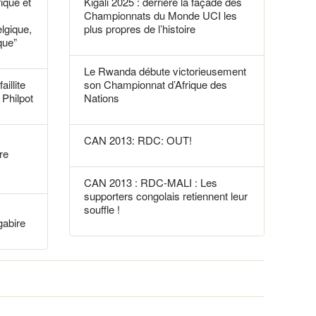
rique et
Kigali 2025 : derrière la façade des
Championnats du Monde UCI les
elgique,
plus propres de l’histoire
que”
Le Rwanda débute victorieusement
aillite
son Championnat d’Afrique des
Philpot
Nations
CAN 2013: RDC: OUT!
re
CAN 2013 : RDC-MALI : Les
supporters congolais retiennent leur
souffle !
gabire