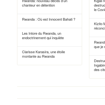
Rwanda: nouveau décès d’un
Kigali 
chanteur en détention
destruc
le Covi
Rwanda : Où est Innocent Bahati ?
Kizito 
réconci
Les Intore du Rwanda, un
endoctrinement qui inquiète
Rwanda
que je 
Clarisse Karasira, une étoile
montante au Rwanda
Destruc
Ingabir
des ci