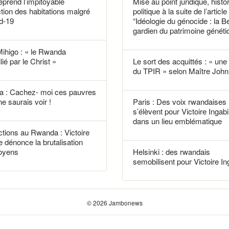
reprend l’impitoyable
Mise au point juridique, histo
tion des habitations malgré
politique à la suite de l’article
d-19
“Idéologie du génocide : la B
gardien du patrimoine généti
Mihigo : « le Rwanda
lié par le Christ »
Le sort des acquittés : « une f
du TPIR » selon Maître John 
 : Cachez- moi ces pauvres
ne saurais voir !
Paris : Des voix rwandaises
s’élèvent pour Victoire Ingabi
dans un lieu emblématique
tions au Rwanda : Victoire
e dénonce la brutalisation
toyens
Helsinki : des rwandais
semobilisent pour Victoire In
© 2026 Jambonews