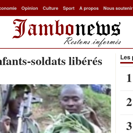
conomie
Opinion
Culture
Sport
A propos
Nous soutenir
fants-soldats libérés
Les 
1
2
3