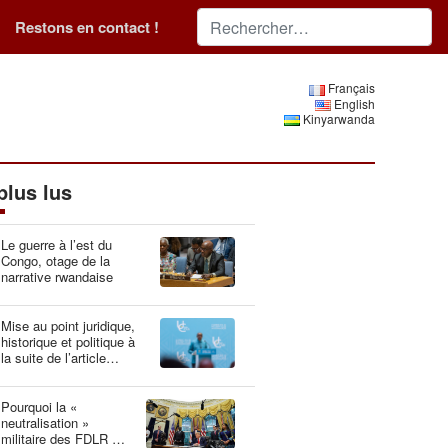
Restons en contact !
Français
English
Kinyarwanda
plus lus
Le guerre à l’est du
Congo, otage de la
narrative rwandaise
Mise au point juridique,
historique et politique à
la suite de l’article
“Idéologie du génocide :
la Belgique, gardien du
patrimoine génétique”
Pourquoi la «
neutralisation »
militaire des FDLR est