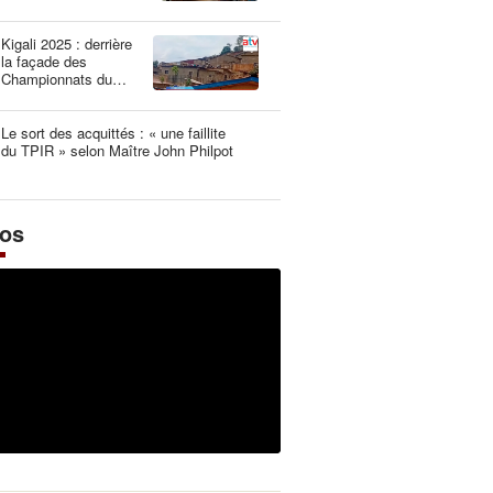
une dangereuse
illusion
Kigali 2025 : derrière
la façade des
Championnats du
Monde UCI les plus
propres de l’histoire
Le sort des acquittés : « une faillite
du TPIR » selon Maître John Philpot
éos