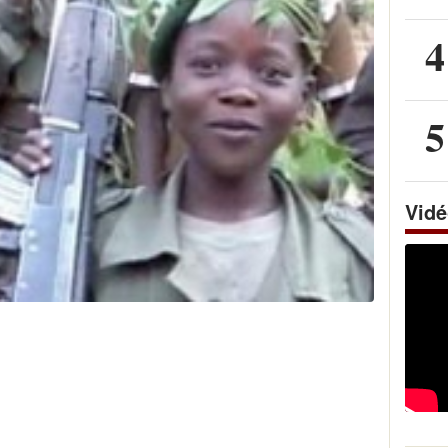
4
5
Vid