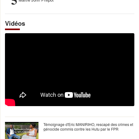
Vidéos
Témoignage d'Eric MANIRIHO, rescapé des crimes et
génocide commis contre les Hutu par le FPR