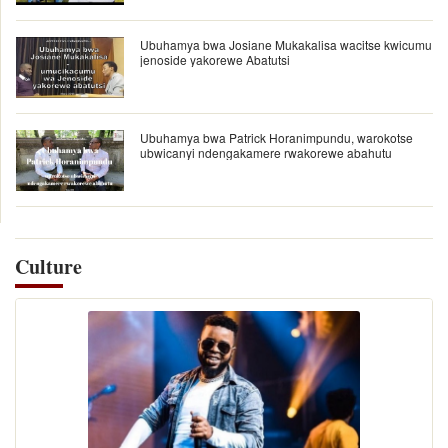
Ubuhamya bwa Josiane Mukakalisa wacitse kwicumu
jenoside yakorewe Abatutsi
Ubuhamya bwa Patrick Horanimpundu, warokotse
ubwicanyi ndengakamere rwakorewe abahutu
Culture